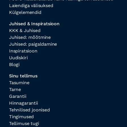
Laiendiga välisuksed
Külgelemendid
Juhised & Inspiratsioon
KKK & Juhised
Juhised: mõõtmine
Juhised: paigaldamine
Inspiratsioon
Uudiskiri
Blogi
Sinu tellimus
Tasumine
Tarne
Garantii
Hinnagarantii
Tehnilised joonised
Tingimused
Tellimuse tugi