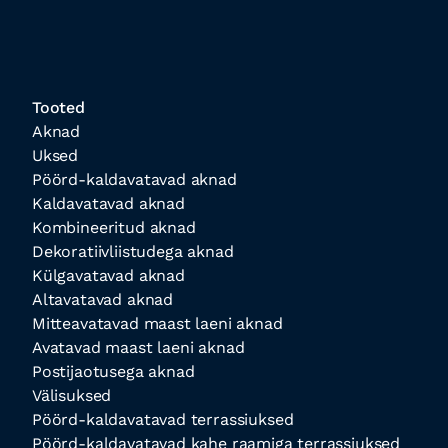
Tooted
Aknad
Uksed
Pöörd-kaldavatavad aknad
Kaldavatavad aknad
Kombineeritud aknad
Dekoratiivliistudega aknad
Külgavatavad aknad
Altavatavad aknad
Mitteavatavad maast laeni aknad
Avatavad maast laeni aknad
Postijaotusega aknad
Välisuksed
Pöörd-kaldavatavad terrassiuksed
Pöörd-kaldavatavad kahe raamiga terrassiuksed