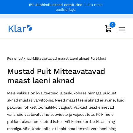
5% allahindluskood ootab sind
| Liitu meie
uudiskirjaga
0
›
›
›
›
Pealeht
Aknad
Mitteavatavad maast laeni aknad
Puit
Must
Mustad Puit Mitteavatavad
maast laeni aknad
Meie valikus on kvaliteetsed ja taskukohase hinnaga puidust
aknad mustas värvitoonis. Need maast laeni aknad ei avane, kuid
pakuvad rohkelt loomulikku valgust. Valikust leiad erinevad
variandid vastavalt sinu soovidele ja vajadustele. Kõik meie
puidust aknad on kaetud kahe- või kolmekordse klaasi ning
raamiga. Võid kindel olla, et lepid oma lemmik versiooni ning