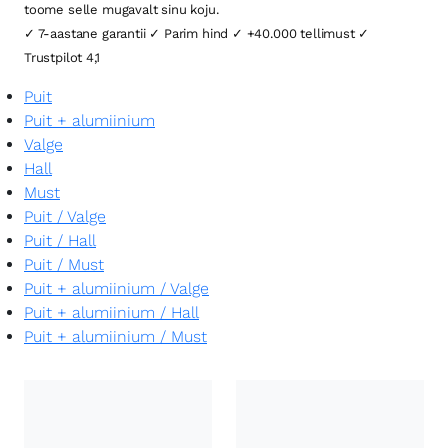
toome selle mugavalt sinu koju.
✓ 7-aastane garantii ✓ Parim hind ✓ +40.000 tellimust ✓
Trustpilot 4,1
Puit
Puit + alumiinium
Valge
Hall
Must
Puit
/
Valge
Puit
/
Hall
Puit
/
Must
Puit + alumiinium
/
Valge
Puit + alumiinium
/
Hall
Puit + alumiinium
/
Must