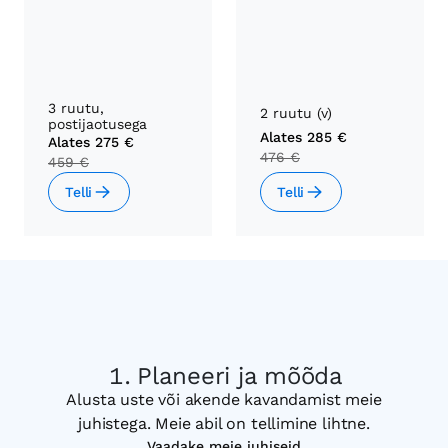
3 ruutu,
2 ruutu (v)
postijaotusega
Alates
285 €
Alates
275 €
476 €
459 €
Telli
Telli
Planeeri ja mõõda
Alusta uste või akende kavandamist meie
juhistega. Meie abil on tellimine lihtne.
Vaadake meie juhiseid