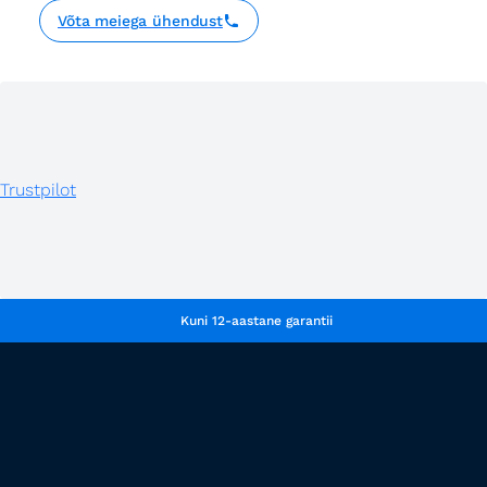
Võta meiega ühendust
Trustpilot
Kuni 12-aastane garantii