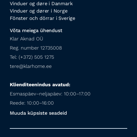
Vinduer og døre i Danmark
Vinduer og dører i Norge
Fönster och dörrar i Sverige
Võta meiega ühendust
Klar Aknad OÜ

Reg. number 12735008

Tel: (+372) 505 1275

tere@klarhome.ee
Klienditeenindus avatud:
Esmaspäev–neljapäev: 10:00–17:00

Reede: 10:00–16:00
Muuda küpsiste seadeid