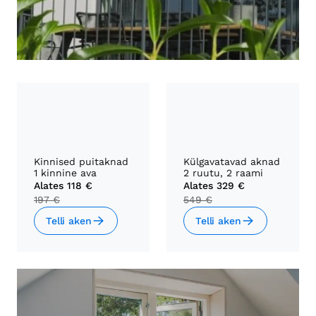
Kinnised puitaknad
Külgavatavad aknad
1 kinnine ava
2 ruutu, 2 raami
Alates
118 €
Alates
329 €
197 €
549 €
Telli aken
Telli aken