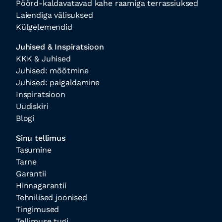
Pöörd-kaldavatavad kahe raamiga terrassiuksed
Laiendiga välisuksed
Külgelemendid
Juhised & Inspiratsioon
KKK & Juhised
Juhised: mõõtmine
Juhised: paigaldamine
Inspiratsioon
Uudiskiri
Blogi
Sinu tellimus
Tasumine
Tarne
Garantii
Hinnagarantii
Tehnilised joonised
Tingimused
Tellimuse tugi