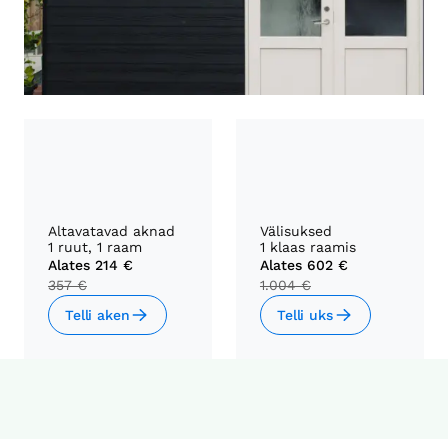
Altavatavad aknad
Välisuksed
1 ruut, 1 raam
1 klaas raamis
Alates
214 €
Alates
602 €
357 €
1.004 €
Telli aken
Telli uks