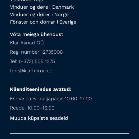
Vinduer og døre i Danmark
Vinduer og dører i Norge
Fönster och dörrar i Sverige
Võta meiega ühendust
Klar Aknad OÜ

Reg. number 12735008

Tel: (+372) 505 1275

tere@klarhome.ee
Klienditeenindus avatud:
Esmaspäev–neljapäev: 10:00–17:00

Reede: 10:00–16:00
Muuda küpsiste seadeid