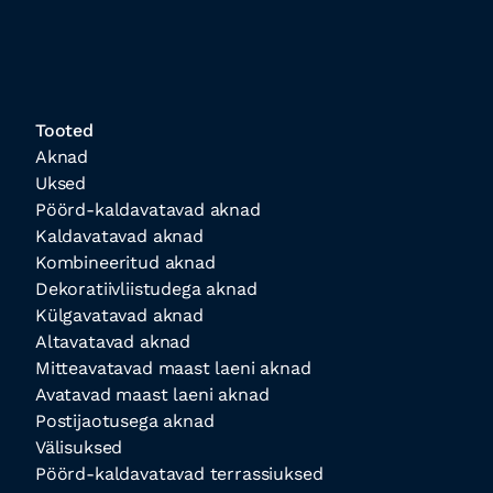
Tooted
Aknad
Uksed
Pöörd-kaldavatavad aknad
Kaldavatavad aknad
Kombineeritud aknad
Dekoratiivliistudega aknad
Külgavatavad aknad
Altavatavad aknad
Mitteavatavad maast laeni aknad
Avatavad maast laeni aknad
Postijaotusega aknad
Välisuksed
Pöörd-kaldavatavad terrassiuksed