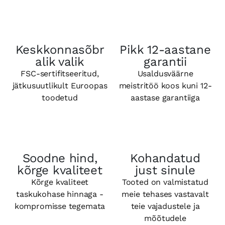
Keskkonnasõbr
Pikk 12-aastane
alik valik
garantii
FSC-sertifitseeritud,
Usaldusväärne
jätkusuutlikult Euroopas
meistritöö koos kuni 12-
toodetud
aastase garantiiga
Soodne hind,
Kohandatud
kõrge kvaliteet
just sinule
Kõrge kvaliteet
Tooted on valmistatud
taskukohase hinnaga -
meie tehases vastavalt
kompromisse tegemata
teie vajadustele ja
mõõtudele