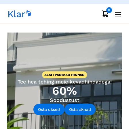
0
ALATI PARIMAD HINNAD
Tee hea tehing meie kevadhindadega!
60%
Soodustust
Osta uksed
Osta aknad