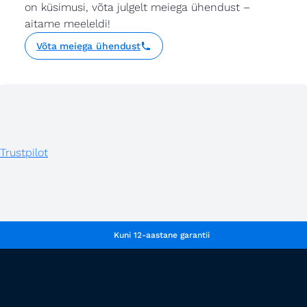
on küsimusi, võta julgelt meiega ühendust –
aitame meeleldi!
Võta meiega ühendust
Trustpilot
Kuni 12-aastane garantii