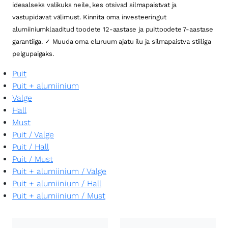
ideaalseks valikuks neile, kes otsivad silmapaistvat ja
vastupidavat välimust. Kinnita oma investeeringut
alumiiniumklaaditud toodete 12-aastase ja puittoodete 7-aastase
garantiiga. ✓ Muuda oma eluruum ajatu ilu ja silmapaistva stiiliga
pelgupaigaks.
Puit
Puit + alumiinium
Valge
Hall
Must
Puit
/
Valge
Puit
/
Hall
Puit
/
Must
Puit + alumiinium
/
Valge
Puit + alumiinium
/
Hall
Puit + alumiinium
/
Must