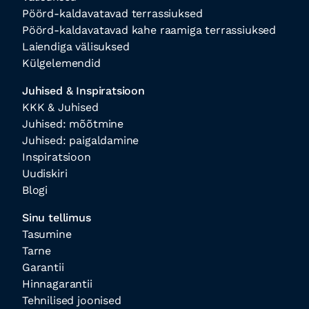
Pöörd-kaldavatavad terrassiuksed
Pöörd-kaldavatavad kahe raamiga terrassiuksed
Laiendiga välisuksed
Külgelemendid
Juhised & Inspiratsioon
KKK & Juhised
Juhised: mõõtmine
Juhised: paigaldamine
Inspiratsioon
Uudiskiri
Blogi
Sinu tellimus
Tasumine
Tarne
Garantii
Hinnagarantii
Tehnilised joonised