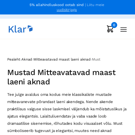
5% allahindluskood ootab sind
| Liitu meie
uudiskirjaga
0
›
›
›
Pealeht
Aknad
Mitteavatavad maast laeni aknad
Must
Mustad Mitteavatavad maast
laeni aknad
Tee julge avaldus oma kodus meie klassikaliste mustade
mitteavanevate põrandast laeni akendega. Nende akende
praktilisus valguse sisse laskmisel väljendub ka mõistatuslikus ja
ajatus elegantsis. Laialtuliuendatav ja vaba vaade loob
dramaatilise sisenemise, rõhutades kodu visuaalset võlu. Must
sümboliseerib tugevust ja elegantsi, muutes need aknad