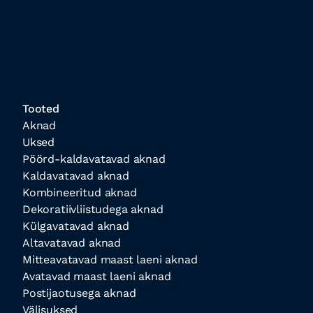
Tooted
Aknad
Uksed
Pöörd-kaldavatavad aknad
Kaldavatavad aknad
Kombineeritud aknad
Dekoratiivliistudega aknad
Külgavatavad aknad
Altavatavad aknad
Mitteavatavad maast laeni aknad
Avatavad maast laeni aknad
Postijaotusega aknad
Välisuksed