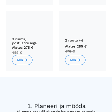
3 ruutu,
2 ruutu (v)
postijaotusega
Alates
285 €
Alates
275 €
476 €
459 €
Telli
Telli
Planeeri ja mõõda
Alusta uste või akende kavandamist meie