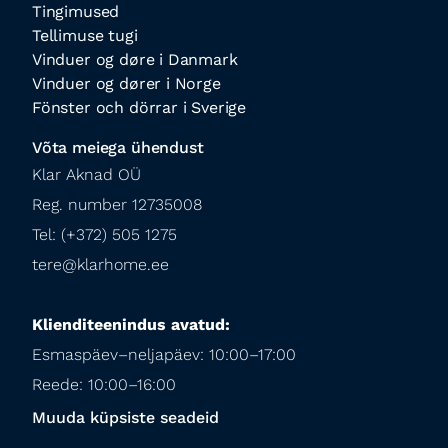
Tingimused
Tellimuse tugi
Vinduer og døre i Danmark
Vinduer og dører i Norge
Fönster och dörrar i Sverige
Võta meiega ühendust
Klar Aknad OÜ

Reg. number 12735008

Tel: (+372) 505 1275

tere@klarhome.ee
Klienditeenindus avatud:
Esmaspäev–neljapäev: 10:00–17:00

Reede: 10:00–16:00
Muuda küpsiste seadeid