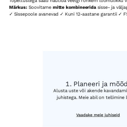
Topeltustega saad nautida veelgi rohkem loomulikku va
Märkus:
Soovitame
mitte kombineerida
sisse- ja välj
✓ Sissepoole avanevad ✓ Kuni 12-aastane garantii ✓ FS
Planeeri ja mõõ
Alusta uste või akende kavandami
juhistega. Meie abil on tellimine 
Vaadake meie juhiseid