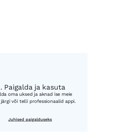
Paigalda ja kasuta
lda oma uksed ja aknad ise meie
 järgi või telli professionaalid appi.
Juhised paigalduseks