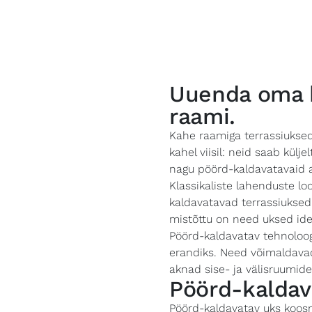
Uuenda oma k
raami.
Kahe raamiga terrassiuksed
kahel viisil: neid saab külje
nagu pöörd-kaldavatavaid 
Klassikaliste lahenduste l
kaldavatavad terrassiuksed
mistõttu on need uksed ide
Pöörd-kaldavatav tehnoloog
erandiks. Need võimaldavad
aknad sise- ja välisruumid
Pöörd-kaldav
Pöörd-kaldavatav uks koos