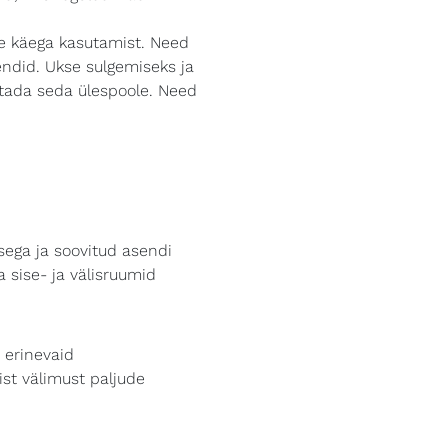
he käega kasutamist. Need
sendid. Ukse sulgemiseks ja
utada seda ülespoole. Need
ega ja soovitud asendi
 sise- ja välisruumid
 erinevaid
ist välimust paljude