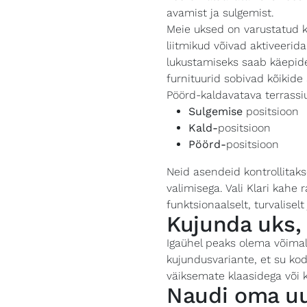
avamist ja sulgemist.
Meie uksed on varustatud k
liitmikud võivad aktiveerid
lukustamiseks saab käepide
furnituurid sobivad kõikide
Pöörd-kaldavatava terrassi
Sulgemise
positsioon
Kald-
positsioon
Pöörd-
positsioon
Neid asendeid kontrollita
valimisega. Vali Klari kah
funktsionaalselt, turvaliselt
Kujunda uks, 
Igaühel peaks olema võimal
kujundusvariante, et su kodu
väiksemate klaasidega või k
Naudi oma uu