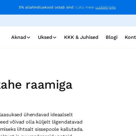
5% allahindluskood ootab sind
| Liitu meie
uudiskirjaga
Aknad
Uksed
KKK & Juhised
Blogi
Kont
kahe raamiga
klaasuksed ühendavad ideaalselt
need võivad olla küljelt liigendatavad
iseks lihtsalt sissepoole kallutada.