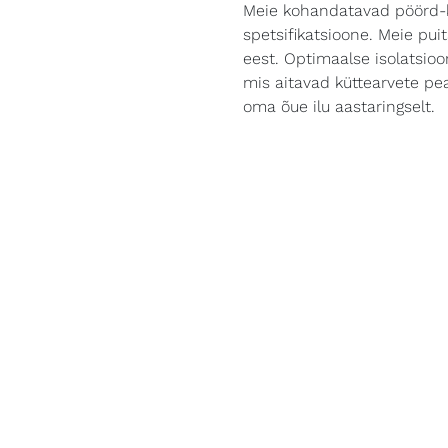
Meie kohandatavad pöörd-k
spetsifikatsioone. Meie pu
eest. Optimaalse isolatsio
mis aitavad küttearvete pea
oma õue ilu aastaringselt.