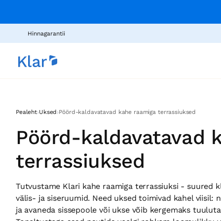
Hinnagarantii
›
›
Pealeht
Uksed
Pöörd-kaldavatavad kahe raamiga terrassiuksed
Pöörd-kaldavatavad 
terrassiuksed
Tutvustame Klari kahe raamiga terrassiuksi - suured 
välis- ja siseruumid. Need uksed toimivad kahel viisil: 
ja avaneda sissepoole või ukse võib kergemaks tuulutam