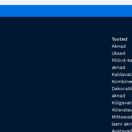
Tooted
Aknad
Uksed
Pöörd-ka
aknad
Kaldavat
Kombinee
Dekoratii
aknad
Külgavat
Altavata
Mitteava
laeni ak
Avatavad