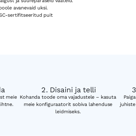
lgust ja suurepäraseid vaateid.
apoole avanevaid uksi.
C-sertifitseeritud puit
da
Disaini ja telli
st meie
Kohanda toode oma vajadustele – kasuta
Paiga
lihtne.
meie konfiguraatorit sobiva lahenduse
juhiste
leidmiseks.