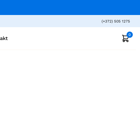
(+372) 505 1275
0
akt