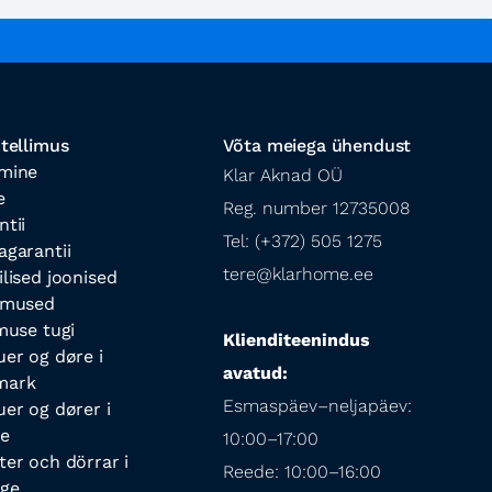
 tellimus
Võta meiega ühendust
mine
Klar Aknad OÜ

e
Reg. number 12735008

ntii
Tel: (+372) 505 1275

agarantii
tere@klarhome.ee
ilised joonised
imused
imuse tugi
Klienditeenindus 
uer og døre i
avatud:
mark
Esmaspäev–neljapäev: 
uer og dører i
e
10:00–17:00

ter och dörrar i
Reede: 10:00–16:00
ige