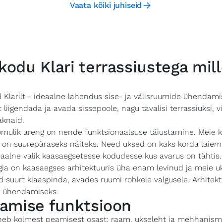
Vaata kõiki juhiseid
odu Klari terrassiustega mill
 Klarilt - ideaalne lahendus sise- ja välisruumide ühendam
lt liigendada ja avada sissepoole, nagu tavalisi terrassiuksi, 
aknaid.
oomulik areng on nende funktsionaalsuse täiustamine. Meie
 on suurepäraseks näiteks. Need uksed on kaks korda laiem
aalne valik kaasaegsetesse kodudesse kus avarus on tähtis.
ia on kaasaegses arhitektuuris üha enam levinud ja meie uk
 suurt klaaspinda, avades ruumi rohkele valgusele. Arhitekt
e ühendamiseks.
amise funktsioon
neb kolmest peamisest osast: raam, ukseleht ja mehhanismi