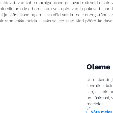
aldavatavad kahe raamiga uksed pakuvad mitmeid disainivõi
italumiinium uksed on ekstra vastupidavad ja pakuvad suurt 
oni ja säästlikuse tagamiseks võid valida meie energiatõhus
lt raha kokku hoida. Lisaks sellele saad Klari pöörd-kaldava
Oleme s
Uute akende j
keeruline, ku
siin, et abist
on küsimusi, 
meeleldi!
Võta meieg