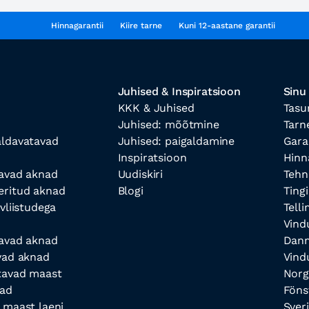
Hinnagarantii
Kiire tarne
Kuni 12-aastane garantii
Juhised & Inspiratsioon
Sinu
KKK & Juhised
Tasu
Juhised: mõõtmine
Tarn
ldavatavad
Juhised: paigaldamine
Gara
Inspiratsioon
Hinn
avad aknad
Uudiskiri
Tehn
ritud aknad
Blogi
Ting
vliistudega
Tell
Vind
avad aknad
Dan
vad aknad
Vind
tavad maast
Norg
nad
Föns
 maast laeni
Sver