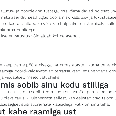
allutus- ja pöördekinnitustega, mis võimaldavad hõlpsat ü
a mitu asendit, sealhulgas pööramis-, kallutus- ja lukustusa
me keerata allapoole või ukse hõlpsaks tuulutamiseks kall
 aknamaterjalidega.
ukse erivarustus võimaldab kolme asendit:
kse käepideme pööramisega, hammasrataste liikuma panemis
e raamiga pöörd-kaldavatavad terrassiuksed, et ühendada oma
 ja visuaalselt meeldivalt üheks.
mis sobib sinu kodu stiiliga
ik luua uks, mis sobib tema kodu stiiliga. Seepärast pakume
 oleks täiuslik. Olenemata sellest, kas eelistad traditsioonil
aasaegset stiili suuremate klaasidega, valik on sinu teha.
t kahe raamiga ust