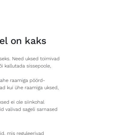
el on kaks
iseks. Need uksed toimivad
või kallutada sissepoole,
 kahe raamiga pöörd-
ad kui ühe raamiga uksed,
sed ei ole siinkohal
id valivad sageli sarnased
d, mis reguleerivad