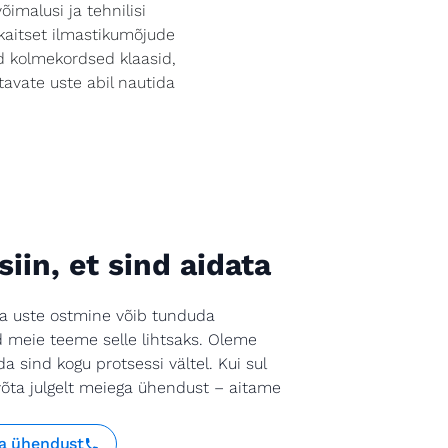
malusi ja tehnilisi
kaitset ilmastikumõjude
ad kolmekordsed klaasid,
tavate uste abil nautida
iin, et sind aidata
a uste ostmine võib tunduda
id meie teeme selle lihtsaks. Oleme
ada sind kogu protsessi vältel. Kui sul
võta julgelt meiega ühendust – aitame
a ühendust