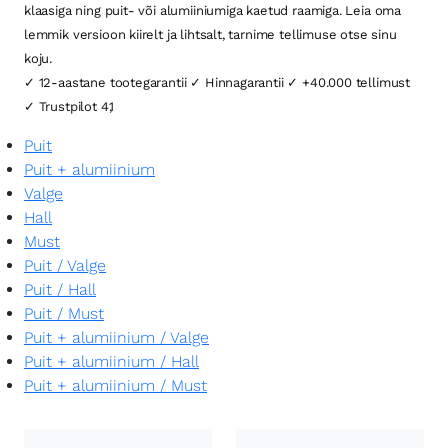
klaasiga ning puit- või alumiiniumiga kaetud raamiga. Leia oma
lemmik versioon kiirelt ja lihtsalt, tarnime tellimuse otse sinu
koju.
✓ 12-aastane tootegarantii ✓ Hinnagarantii ✓ +40.000 tellimust
✓ Trustpilot 4,1
Puit
Puit + alumiinium
Valge
Hall
Must
Puit
/
Valge
Puit
/
Hall
Puit
/
Must
Puit + alumiinium
/
Valge
Puit + alumiinium
/
Hall
Puit + alumiinium
/
Must