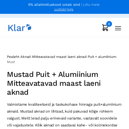
5% allahindluskood ootab sind
| Liitu meie
uudiskirjaga
0
›
›
›
›
Pealeht
Aknad
Mitteavatavad maast laeni aknad
Puit + alumiinium
Must
Mustad Puit + Alumiinium
Mitteavatavad maast laeni
aknad
Valmistame kvaliteetseid ja taskukohase hinnaga puit+alumiinium
aknaid. Mustad aknad on lihtsad, kuid pakuvad kõige rohkem
valgust. Meilt leiad palju erinevaid variante, vastavalt soovidele
või vajadustele. Kõik aknad on saadaval kahe- või kolmekordse