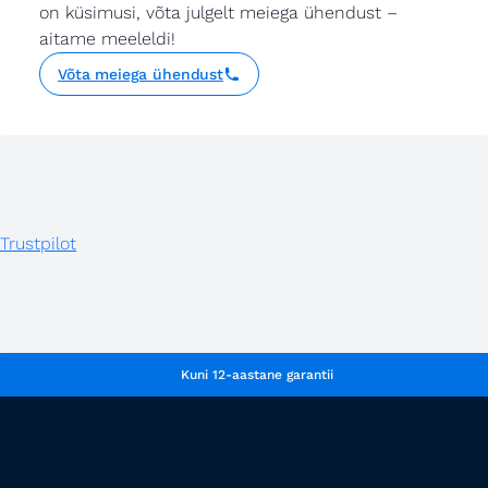
on küsimusi, võta julgelt meiega ühendust –
aitame meeleldi!
Võta meiega ühendust
Trustpilot
Kuni 12-aastane garantii