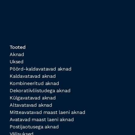
Tooted
Aknad
Uksed
Pöörd-kaldavatavad aknad
Kaldavatavad aknad
Kombineeritud aknad
Dekoratiivliistudega aknad
Külgavatavad aknad
Altavatavad aknad
Mitteavatavad maast laeni aknad
Avatavad maast laeni aknad
Postijaotusega aknad
Välisuksed