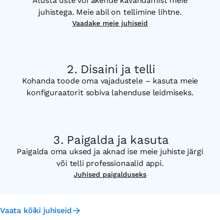
Alusta uste või akende kavandamist meie
juhistega. Meie abil on tellimine lihtne.
Vaadake meie juhiseid
Disaini ja telli
Kohanda toode oma vajadustele – kasuta meie
konfiguraatorit sobiva lahenduse leidmiseks.
Paigalda ja kasuta
Paigalda oma uksed ja aknad ise meie juhiste järgi
või telli professionaalid appi.
Juhised paigalduseks
Vaata kõiki juhiseid