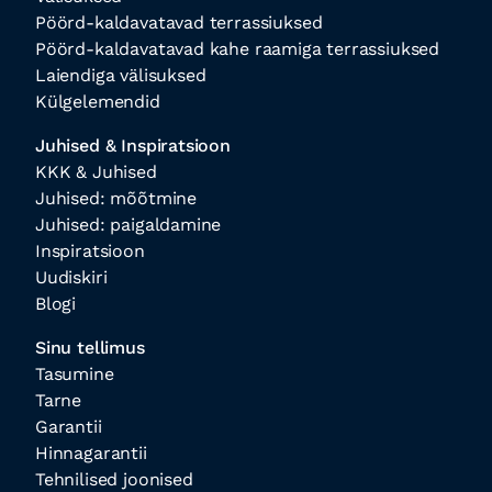
Pöörd-kaldavatavad terrassiuksed
Pöörd-kaldavatavad kahe raamiga terrassiuksed
Laiendiga välisuksed
Külgelemendid
Juhised & Inspiratsioon
KKK & Juhised
Juhised: mõõtmine
Juhised: paigaldamine
Inspiratsioon
Uudiskiri
Blogi
Sinu tellimus
Tasumine
Tarne
Garantii
Hinnagarantii
Tehnilised joonised