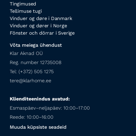
Tingimused
Tellimuse tugi
Vinduer og døre i Danmark
Vinduer og dører i Norge
Fönster och dörrar i Sverige
Võta meiega ühendust
Klar Aknad OÜ

Reg. number 12735008

Tel: (+372) 505 1275

tere@klarhome.ee
Klienditeenindus avatud:
Esmaspäev–neljapäev: 10:00–17:00

Reede: 10:00–16:00
Muuda küpsiste seadeid