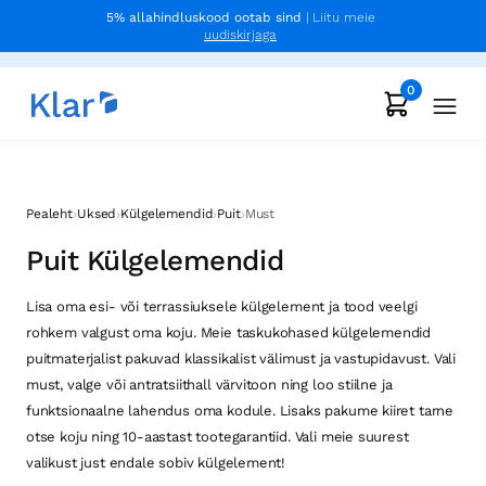
5% allahindluskood ootab sind
| Liitu meie
uudiskirjaga
0
›
›
›
›
Pealeht
Uksed
Külgelemendid
Puit
Must
Puit Külgelemendid
Lisa oma esi- või terrassiuksele külgelement ja tood veelgi
rohkem valgust oma koju. Meie taskukohased külgelemendid
puitmaterjalist pakuvad klassikalist välimust ja vastupidavust. Vali
must, valge või antratsiithall värvitoon ning loo stiilne ja
funktsionaalne lahendus oma kodule. Lisaks pakume kiiret tarne
otse koju ning 10-aastast tootegarantiid. Vali meie suurest
valikust just endale sobiv külgelement!