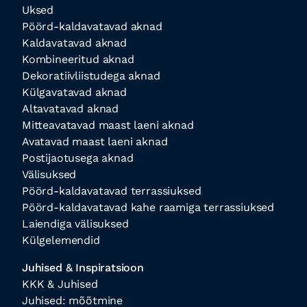
Uksed
Pöörd-kaldavatavad aknad
Kaldavatavad aknad
Kombineeritud aknad
Dekoratiivliistudega aknad
Külgavatavad aknad
Altavatavad aknad
Mitteavatavad maast laeni aknad
Avatavad maast laeni aknad
Postijaotusega aknad
Välisuksed
Pöörd-kaldavatavad terrassiuksed
Pöörd-kaldavatavad kahe raamiga terrassiuksed
Laiendiga välisuksed
Külgelemendid
Juhised & Inspiratsioon
KKK & Juhised
Juhised: mõõtmine