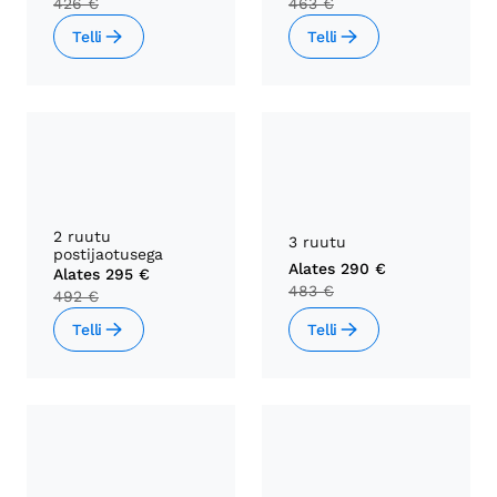
426 €
463 €
Telli
Telli
2 ruutu
3 ruutu
postijaotusega
Alates
290 €
Alates
295 €
483 €
492 €
Telli
Telli