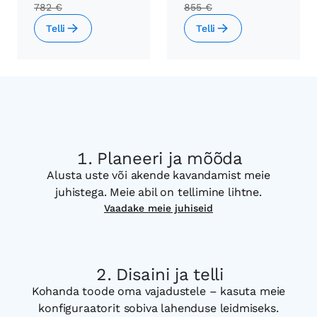
782 €
855 €
Telli
Telli
Planeeri ja mõõda
Alusta uste või akende kavandamist meie
juhistega. Meie abil on tellimine lihtne.
Vaadake meie juhiseid
Disaini ja telli
Kohanda toode oma vajadustele – kasuta meie
konfiguraatorit sobiva lahenduse leidmiseks.