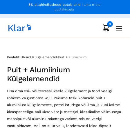
5% allahindluskood ootab sind
| Liitu meie
uudiskirjaga
0
›
›
›
Pealeht
Uksed
Külgelemendid
Puit + alumiinium
Puit + Alumiinium
Külgelemendid
Lisa oma esi- või terrassiuksele külgelement ja tood veelgi
rohkem valgust oma koju. Pakume taskukohaseid puit +
alumiinium külgelemente, petteliistudega või ilma, ja kuni kolme
klaaspaneeliga. Vali ukse värv ja materjal, klassikalise välimusega
männipuit või alumiiniumkattega variant, mis on veelgi
vastupidavam. Meil on suur valik, loodetavasti leiad täpselt