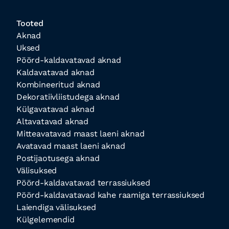
Tooted
Aknad
Uksed
Pöörd-kaldavatavad aknad
Kaldavatavad aknad
Kombineeritud aknad
Dekoratiivliistudega aknad
Külgavatavad aknad
Altavatavad aknad
Mitteavatavad maast laeni aknad
Avatavad maast laeni aknad
Postijaotusega aknad
Välisuksed
Pöörd-kaldavatavad terrassiuksed
Pöörd-kaldavatavad kahe raamiga terrassiuksed
Laiendiga välisuksed
Külgelemendid