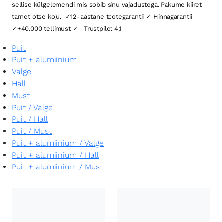
sellise külgelemendi mis sobib sinu vajadustega. Pakume kiiret
tarnet otse koju. ✓12-aastane tootegarantii ✓ Hinnagarantii
✓+40.000 tellimust ✓ Trustpilot 4,1
Puit
Puit + alumiinium
Valge
Hall
Must
Puit
/
Valge
Puit
/
Hall
Puit
/
Must
Puit + alumiinium
/
Valge
Puit + alumiinium
/
Hall
Puit + alumiinium
/
Must