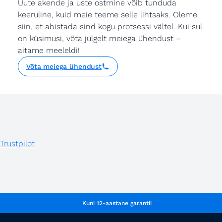
Uute akende ja uste ostmine võib tunduda
keeruline, kuid meie teeme selle lihtsaks. Oleme
siin, et abistada sind kogu protsessi vältel. Kui sul
on küsimusi, võta julgelt meiega ühendust –
aitame meeleldi!
Võta meiega ühendust
Trustpilot
Kuni 12-aastane garantii