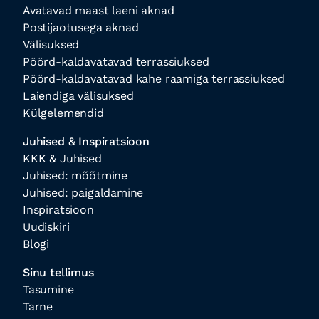
Avatavad maast laeni aknad
Postijaotusega aknad
Välisuksed
Pöörd-kaldavatavad terrassiuksed
Pöörd-kaldavatavad kahe raamiga terrassiuksed
Laiendiga välisuksed
Külgelemendid
Juhised & Inspiratsioon
KKK & Juhised
Juhised: mõõtmine
Juhised: paigaldamine
Inspiratsioon
Uudiskiri
Blogi
Sinu tellimus
Tasumine
Tarne