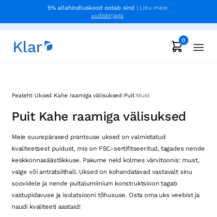
5% allahindluskood ootab sind
| Liitu meie
uudiskirjaga
0
›
›
›
›
Pealeht
Uksed
Kahe raamiga välisuksed
Puit
Must
Puit Kahe raamiga välisuksed
Meie suurepärased prantsuse uksed on valmistatud
kvaliteetsest puidust, mis on FSC-sertifitseeritud, tagades nende
keskkonnasäästlikkuse. Pakume neid kolmes värvitoonis: must,
valge või antratsiithall. Uksed on kohandatavad vastavalt sinu
soovidele ja nende puitalumiinium konstruktsioon tagab
vastupidavuse ja isolatsiooni tõhususe. Osta oma uks veebist ja
naudi kvaliteeti aastaid!