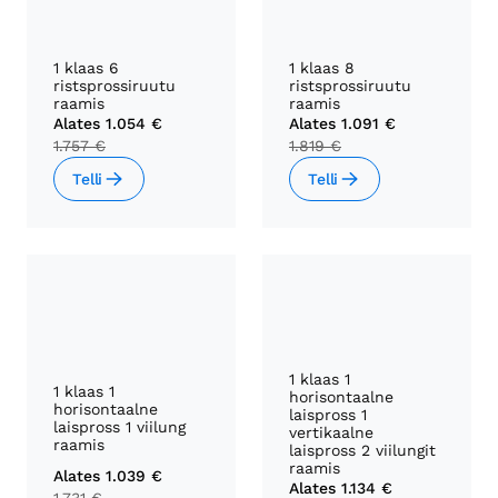
1 klaas 6
1 klaas 8
ristsprossiruutu
ristsprossiruutu
raamis
raamis
Alates
1.054 €
Alates
1.091 €
1.757 €
1.819 €
Telli
Telli
1 klaas 1
1 klaas 1
horisontaalne
horisontaalne
laispross 1
laispross 1 viilung
vertikaalne
raamis
laispross 2 viilungit
raamis
Alates
1.039 €
Alates
1.134 €