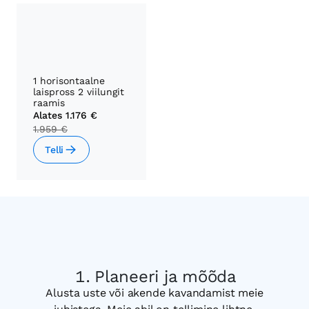
1 horisontaalne
laispross 2 viilungit
raamis
Alates
1.176 €
1.959 €
Telli
Planeeri ja mõõda
Alusta uste või akende kavandamist meie