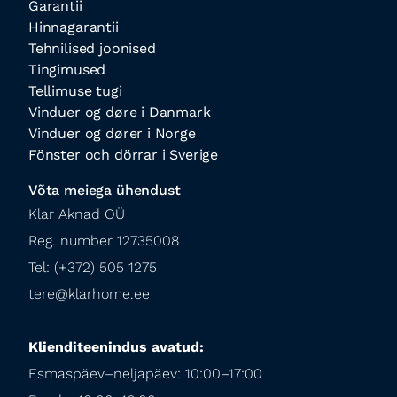
Garantii
Hinnagarantii
Tehnilised joonised
Tingimused
Tellimuse tugi
Vinduer og døre i Danmark
Vinduer og dører i Norge
Fönster och dörrar i Sverige
Võta meiega ühendust
Klar Aknad OÜ

Reg. number 12735008

Tel: (+372) 505 1275

tere@klarhome.ee
Klienditeenindus avatud:
Esmaspäev–neljapäev: 10:00–17:00
