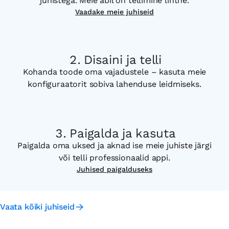
juhistega. Meie abil on tellimine lihtne.
Vaadake meie juhiseid
Disaini ja telli
Kohanda toode oma vajadustele – kasuta meie
konfiguraatorit sobiva lahenduse leidmiseks.
Paigalda ja kasuta
Paigalda oma uksed ja aknad ise meie juhiste järgi
või telli professionaalid appi.
Juhised paigalduseks
Vaata kõiki juhiseid