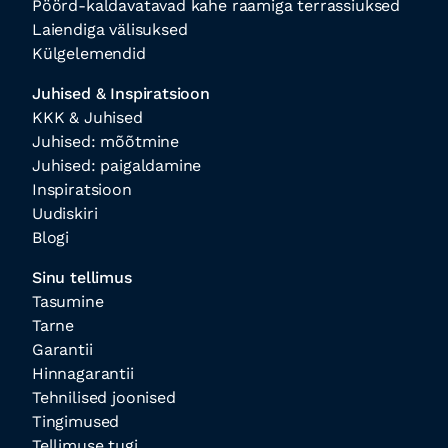
Pöörd-kaldavatavad kahe raamiga terrassiuksed
Laiendiga välisuksed
Külgelemendid
Juhised & Inspiratsioon
KKK & Juhised
Juhised: mõõtmine
Juhised: paigaldamine
Inspiratsioon
Uudiskiri
Blogi
Sinu tellimus
Tasumine
Tarne
Garantii
Hinnagarantii
Tehnilised joonised
Tingimused
Tellimuse tugi