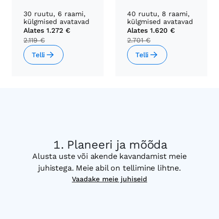
30 ruutu, 6 raami,
40 ruutu, 8 raami,
külgmised avatavad
külgmised avatavad
Alates
1.272 €
Alates
1.620 €
2.119 €
2.701 €
Telli
Telli
Planeeri ja mõõda
Alusta uste või akende kavandamist meie
juhistega. Meie abil on tellimine lihtne.
Vaadake meie juhiseid