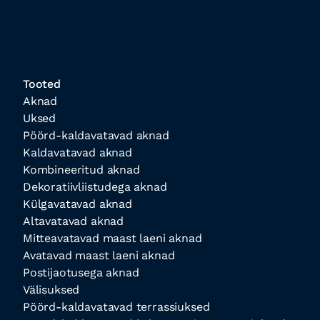
Tooted
Aknad
Uksed
Pöörd-kaldavatavad aknad
Kaldavatavad aknad
Kombineeritud aknad
Dekoratiivliistudega aknad
Külgavatavad aknad
Altavatavad aknad
Mitteavatavad maast laeni aknad
Avatavad maast laeni aknad
Postijaotusega aknad
Välisuksed
Pöörd-kaldavatavad terrassiuksed