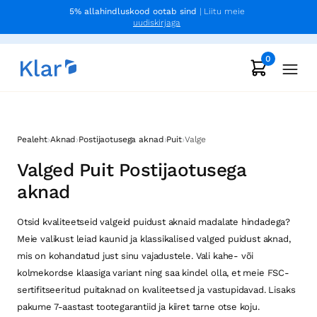
5% allahindluskood ootab sind
| Liitu meie
uudiskirjaga
0
›
›
›
›
Pealeht
Aknad
Postijaotusega aknad
Puit
Valge
Valged Puit Postijaotusega
aknad
Otsid kvaliteetseid valgeid puidust aknaid madalate hindadega?
Meie valikust leiad kaunid ja klassikalised valged puidust aknad,
mis on kohandatud just sinu vajadustele. Vali kahe- või
kolmekordse klaasiga variant ning saa kindel olla, et meie FSC-
sertifitseeritud puitaknad on kvaliteetsed ja vastupidavad. Lisaks
pakume 7-aastast tootegarantiid ja kiiret tarne otse koju.