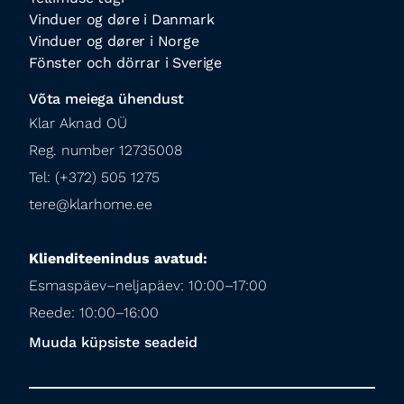
Vinduer og døre i Danmark
Vinduer og dører i Norge
Fönster och dörrar i Sverige
Võta meiega ühendust
Klar Aknad OÜ

Reg. number 12735008

Tel: (+372) 505 1275

tere@klarhome.ee
Klienditeenindus avatud:
Esmaspäev–neljapäev: 10:00–17:00

Reede: 10:00–16:00
Muuda küpsiste seadeid