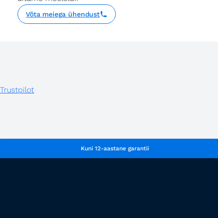
Võta meiega ühendust
Trustpilot
Kuni 12-aastane garantii