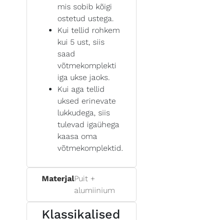
mis sobib kõigi
ostetud ustega.
Kui tellid rohkem
kui 5 ust, siis
saad
võtmekomplekti
iga ukse jaoks.
Kui aga tellid
uksed erinevate
lukkudega, siis
tulevad igaühega
kaasa oma
võtmekomplektid.
Materjal
Puit +
alumiinium
Klassikalised