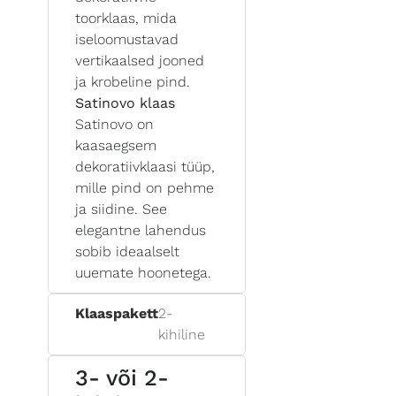
toorklaas, mida
iseloomustavad
vertikaalsed jooned
ja krobeline pind.
Satinovo klaas
Satinovo on
kaasaegsem
dekoratiivklaasi tüüp,
mille pind on pehme
ja siidine. See
elegantne lahendus
sobib ideaalselt
uuemate hoonetega.
Klaaspakett
2-
kihiline
3- või 2-