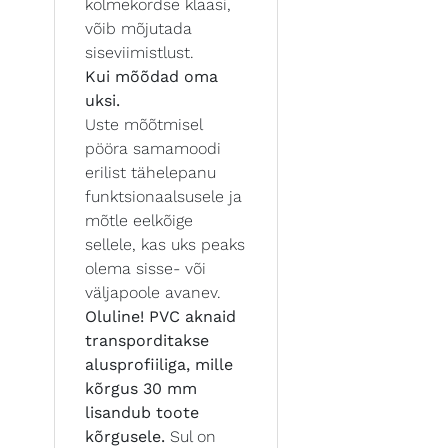
kolmekordse klaasi,
võib mõjutada
siseviimistlust.
Kui mõõdad oma
uksi.
Uste mõõtmisel
pööra samamoodi
erilist tähelepanu
funktsionaalsusele ja
mõtle eelkõige
sellele, kas uks peaks
olema sisse- või
väljapoole avanev.
Oluline! PVC aknaid
transporditakse
alusprofiiliga, mille
kõrgus 30 mm
lisandub toote
kõrgusele.
Sul on