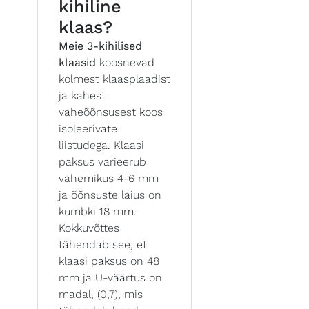
kihiline
klaas?
Meie 3-kihilised
klaasid
koosnevad
kolmest klaasplaadist
ja kahest
vaheõõnsusest koos
isoleerivate
liistudega. Klaasi
paksus varieerub
vahemikus 4-6 mm
ja õõnsuste laius on
kumbki 18 mm.
Kokkuvõttes
tähendab see, et
klaasi paksus on 48
mm ja U-väärtus on
madal, (0,7), mis