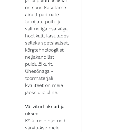
ja lülipuidu osakaal
on suur. Kasutame
ainult parimate
tarnijate puitu ja
valime iga osa väga
hoolikalt, kasutades
selleks spetsiaalset,
kõrgtehnoloogilist
neljakandilist
puidulõikurit.
Ühesõnaga -
toormaterjali
kvaliteet on meie
jaoks ülioluline.
Värvitud aknad ja
uksed
Kõik meie esemed
värvitakse meie