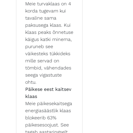
Meie turvaklaas on 4
korda tugevam kui
tavaline sama
paksusega klaas. Kui
klaas peaks õnnetuse
käigus katki minema,
puruneb see
väikesteks tükkideks
mille servad on
tömbid, vähendades
seega vigastuste
ohtu.
Päikese eest kaitsev
klaas
Meie päikesekaitsega
energiasäästlik klaas
blokeerib 63%
päikesesoojust. See
tagab aastaringselt