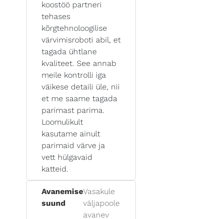
koostöö partneri
tehases
kõrgtehnoloogilise
värvimisroboti abil, et
tagada ühtlane
kvaliteet. See annab
meile kontrolli iga
väikese detaili üle, nii
et me saame tagada
parimast parima.
Loomulikult
kasutame ainult
parimaid värve ja
vett hülgavaid
katteid.
Avanemise
Vasakule
suund
väljapoole
avanev