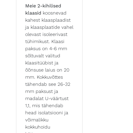
Meie 2-kihilised
klaasid
koosnevad
kahest klaasplaadist
ja klaasplaatide vahel
olevast isoleerivast
tühimikust. Klaasi
paksus on 4-6 mm
sõltuvalt valitud
klaasitüübist ja
õõnsuse laius on 20
mm. Kokkuvõttes
tähendab see 26-32
mm paksust ja
madalat U-väärtust
1,1, mis tähendab
head isolatsiooni ja
võimalikku
kokkuhoidu