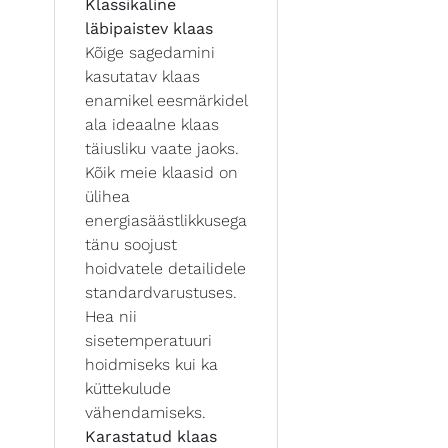
Klassikaline
läbipaistev klaas
Kõige sagedamini
kasutatav klaas
enamikel eesmärkidel
ala ideaalne klaas
täiusliku vaate jaoks.
Kõik meie klaasid on
ülihea
energiasäästlikkusega
tänu soojust
hoidvatele detailidele
standardvarustuses.
Hea nii
sisetemperatuuri
hoidmiseks kui ka
küttekulude
vähendamiseks.
Karastatud klaas