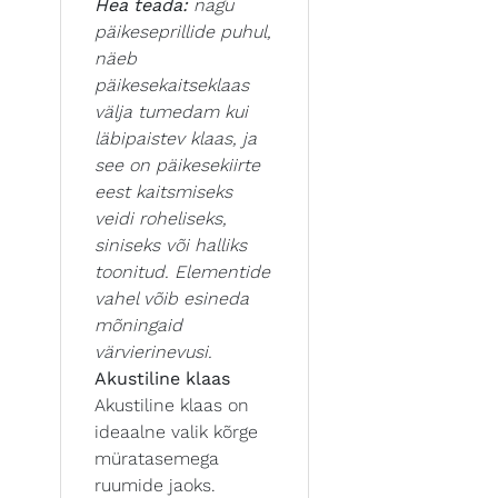
Hea teada:
nagu
päikeseprillide puhul,
näeb
päikesekaitseklaas
välja tumedam kui
läbipaistev klaas, ja
see on päikesekiirte
eest kaitsmiseks
veidi roheliseks,
siniseks või halliks
toonitud. Elementide
vahel võib esineda
mõningaid
värvierinevusi.
Akustiline klaas
Akustiline klaas on
ideaalne valik kõrge
müratasemega
ruumide jaoks.