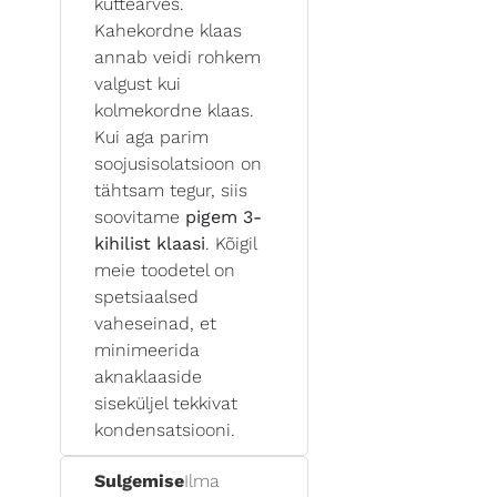
küttearves.
Kahekordne klaas
annab veidi rohkem
valgust kui
kolmekordne klaas.
Kui aga parim
soojusisolatsioon on
tähtsam tegur, siis
soovitame
pigem 3-
kihilist klaasi
. Kõigil
meie toodetel on
spetsiaalsed
vaheseinad, et
minimeerida
aknaklaaside
siseküljel tekkivat
kondensatsiooni.
Sulgemise
Ilma