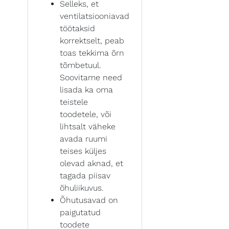
Selleks, et
ventilatsiooniavad
töötaksid
korrektselt, peab
toas tekkima õrn
tõmbetuul.
Soovitame need
lisada ka oma
teistele
toodetele, või
lihtsalt väheke
avada ruumi
teises küljes
olevad aknad, et
tagada piisav
õhuliikuvus.
Õhutusavad on
paigutatud
toodete