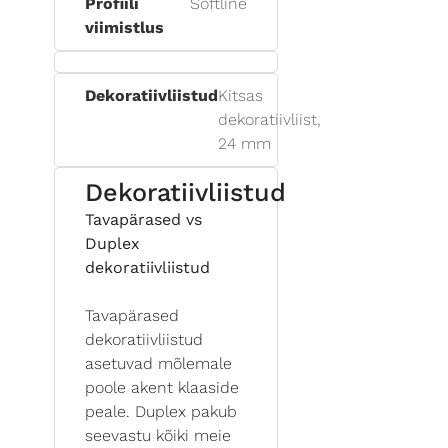
Profiili
Softline
viimistlus
Dekoratiivliistud
Kitsas
dekoratiivliist,
24 mm
Dekoratiivliistud
Tavapärased vs
Duplex
dekoratiivliistud
Tavapärased
dekoratiivliistud
asetuvad mõlemale
poole akent klaaside
peale. Duplex pakub
seevastu kõiki meie