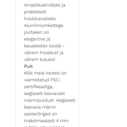
ilmastikukindlaks ja
praktiliselt
hooldusvabaks.
Alumiiniumkattega
puitaken on
elegantne ja
kauakestev toode -
vähem hooldust ja
vähem kulusid.
Puit
Kõik meie tooted on
valmistatud FSC-
sertifikaadiga,
aeglaselt kasvavast
männipuidust. Aeglaselt
kasvava männi
aastarõngad on
maksimaalselt 4 mm