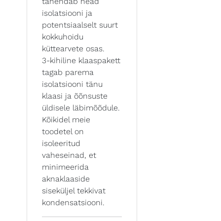
tähendab head
isolatsiooni ja
potentsiaalselt suurt
kokkuhoidu
küttearvete osas.
3-kihiline klaaspakett
tagab parema
isolatsiooni tänu
klaasi ja õõnsuste
üldisele läbimõõdule.
Kõikidel meie
toodetel on
isoleeritud
vaheseinad, et
minimeerida
aknaklaaside
siseküljel tekkivat
kondensatsiooni.