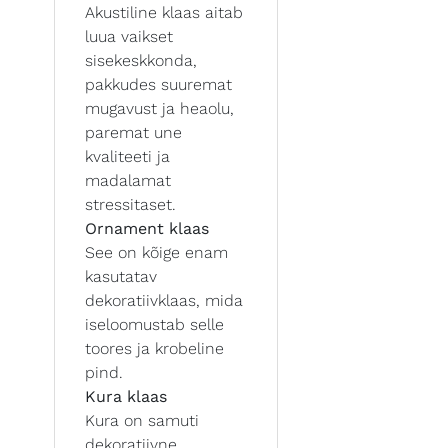
Akustiline klaas aitab
luua vaikset
sisekeskkonda,
pakkudes suuremat
mugavust ja heaolu,
paremat une
kvaliteeti ja
madalamat
stressitaset.
Ornament klaas
See on kõige enam
kasutatav
dekoratiivklaas, mida
iseloomustab selle
toores ja krobeline
pind.
Kura klaas
Kura on samuti
dekoratiivne