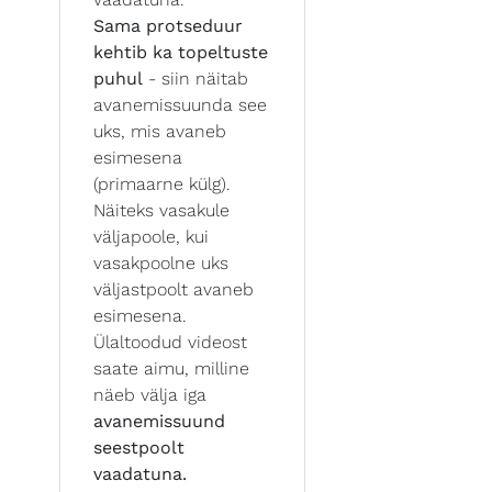
Sama protseduur
kehtib ka topeltuste
puhul
- siin näitab
avanemissuunda see
uks, mis avaneb
esimesena
(primaarne külg).
Näiteks vasakule
väljapoole, kui
vasakpoolne uks
väljastpoolt avaneb
esimesena.
Ülaltoodud videost
saate aimu, milline
näeb välja iga
avanemissuund
seestpoolt
vaadatuna.