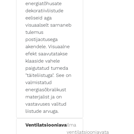
energiatõhusate
dekoratiivliistude
eeliseid aga
visuaalselt sarnaneb
tulemus
postijaotusega
akendele. Visuaalne
efekt saavutatakse
klaaside vahele
paigutatud tumeda
"täiteliistuga". See on
valmistatud
energiasõbralikust
materjalist ja on
vastavuses valitud
liistude arvuga.
Ventilatsiooniava
Ilma
ventilatsiooniavata