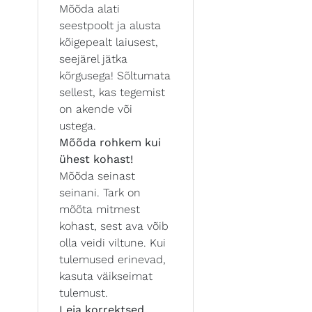
Mõõda alati
seestpoolt ja alusta
kõigepealt laiusest,
seejärel jätka
kõrgusega! Sõltumata
sellest, kas tegemist
on akende või
ustega.
Mõõda rohkem kui
ühest kohast!
Mõõda seinast
seinani. Tark on
mõõta mitmest
kohast, sest ava võib
olla veidi viltune. Kui
tulemused erinevad,
kasuta väikseimat
tulemust.
Leia korrektsed