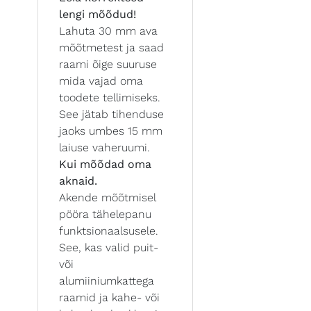
lengi mõõdud!
Lahuta 30 mm ava
mõõtmetest ja saad
raami õige suuruse
mida vajad oma
toodete tellimiseks.
See jätab tihenduse
jaoks umbes 15 mm
laiuse vaheruumi.
Kui mõõdad oma
aknaid.
Akende mõõtmisel
pööra tähelepanu
funktsionaalsusele.
See, kas valid puit-
või
alumiiniumkattega
raamid ja kahe- või