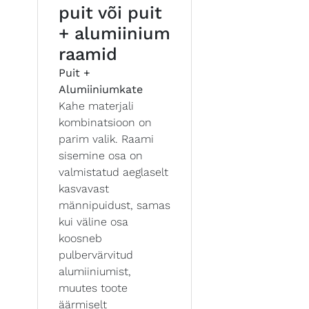
puit või puit
+ alumiinium
raamid
Puit +
Alumiiniumkate
Kahe materjali
kombinatsioon on
parim valik. Raami
sisemine osa on
valmistatud aeglaselt
kasvavast
männipuidust, samas
kui väline osa
koosneb
pulbervärvitud
alumiiniumist,
muutes toote
äärmiselt