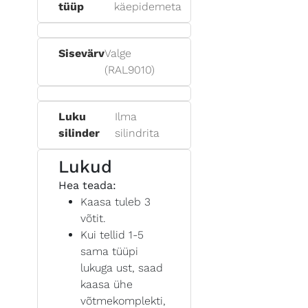
tüüp
käepidemeta
Sisevärv
Valge
(RAL9010)
Luku
Ilma
silinder
silindrita
Lukud
Hea teada:
Kaasa tuleb 3
võtit.
Kui tellid 1-5
sama tüüpi
lukuga ust, saad
kaasa ühe
võtmekomplekti,