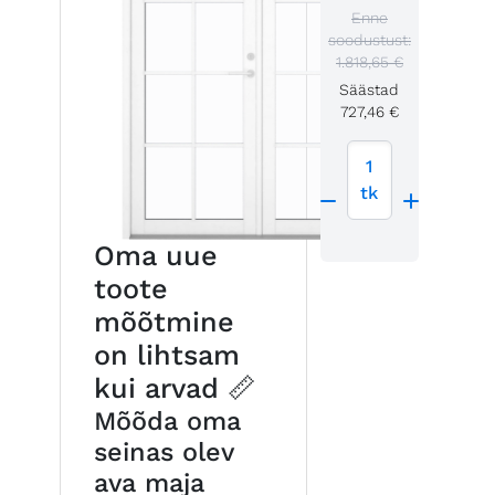
Enne
soodustust:
1.818,65 €
Säästad
727,46 €
1
tk
Oma uue
toote
mõõtmine
on lihtsam
kui arvad 📏
Mõõda oma
seinas olev
ava maja