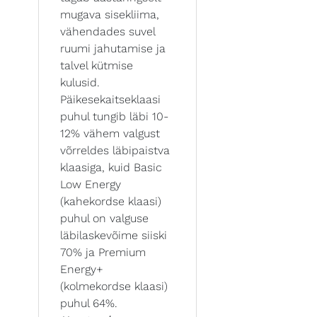
mugava sisekliima,
vähendades suvel
ruumi jahutamise ja
talvel kütmise
kulusid.
Päikesekaitseklaasi
puhul tungib läbi 10-
12% vähem valgust
võrreldes läbipaistva
klaasiga, kuid Basic
Low Energy
(kahekordse klaasi)
puhul on valguse
läbilaskevõime siiski
70% ja Premium
Energy+
(kolmekordse klaasi)
puhul 64%.