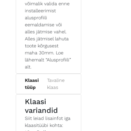
võimalik valida enne
installeerimist
alusprofiili
eemaldamise või
alles jätmise vahel.
Alles jätmisel lahuta
toote kõrgusest
maha 30mm. Loe
lähemalt “Alusprofiili”
alt.
Klaasi
Tavaline
tüüp
klaas
Klaasi
variandid
Siit leiad lisainfot iga
klaasitüübi kohta: