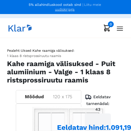
5% allahindluskood ootab sind
| Liitu meie
uudiskirjaga
0
›
›
›
Pealeht
Uksed
Kahe raamiga välisuksed
1 klaas 8 ristsprossiruutu raamis
Kahe raamiga välisuksed - Puit
alumiinium - Valge - 1 klaas 8
ristsprossiruutu raamis
Mõõdud
120
x
175
Eeldatav
tarnenädal:
43
Eeldatav hind
:
1.091,1