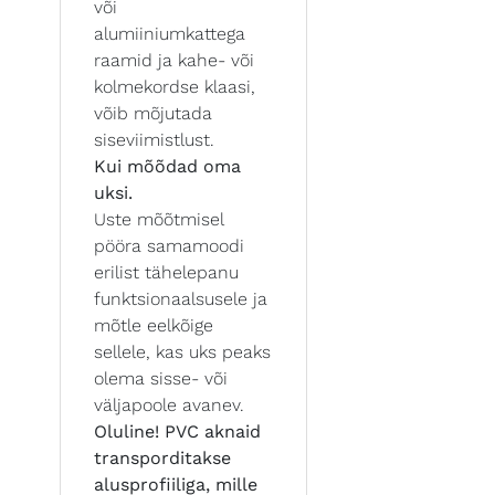
või
alumiiniumkattega
raamid ja kahe- või
kolmekordse klaasi,
võib mõjutada
siseviimistlust.
Kui mõõdad oma
uksi.
Uste mõõtmisel
pööra samamoodi
erilist tähelepanu
funktsionaalsusele ja
mõtle eelkõige
sellele, kas uks peaks
olema sisse- või
väljapoole avanev.
Oluline! PVC aknaid
transporditakse
alusprofiiliga, mille