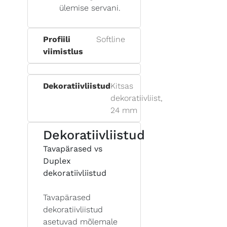
ülemise servani.
Profiili
Softline
viimistlus
Dekoratiivliistud
Kitsas
dekoratiivliist,
24 mm
Dekoratiivliistud
Tavapärased vs
Duplex
dekoratiivliistud
Tavapärased
dekoratiivliistud
asetuvad mõlemale