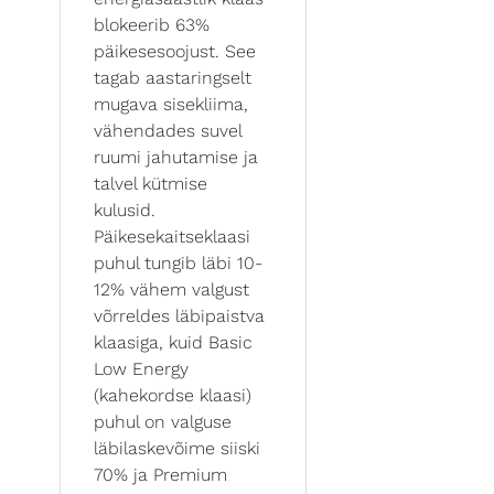
blokeerib 63%
päikesesoojust. See
tagab aastaringselt
mugava sisekliima,
vähendades suvel
ruumi jahutamise ja
talvel kütmise
kulusid.
Päikesekaitseklaasi
puhul tungib läbi 10-
12% vähem valgust
võrreldes läbipaistva
klaasiga, kuid Basic
Low Energy
(kahekordse klaasi)
puhul on valguse
läbilaskevõime siiski
70% ja Premium