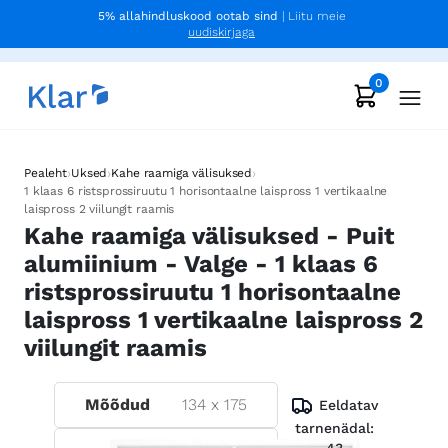
5% allahindluskood ootab sind
| Liitu meie
uudiskirjaga
0
›
›
›
Pealeht
Uksed
Kahe raamiga välisuksed
1 klaas 6 ristsprossiruutu 1 horisontaalne laispross 1 vertikaalne
laispross 2 viilungit raamis
Kahe raamiga välisuksed - Puit
alumiinium - Valge - 1 klaas 6
ristsprossiruutu 1 horisontaalne
laispross 1 vertikaalne laispross 2
viilungit raamis
Mõõdud
134
x
175
Eeldatav
tarnenädal: