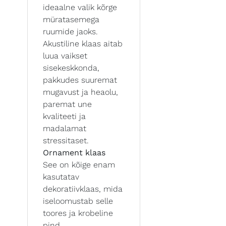
ideaalne valik kõrge
müratasemega
ruumide jaoks.
Akustiline klaas aitab
luua vaikset
sisekeskkonda,
pakkudes suuremat
mugavust ja heaolu,
paremat une
kvaliteeti ja
madalamat
stressitaset.
Ornament klaas
See on kõige enam
kasutatav
dekoratiivklaas, mida
iseloomustab selle
toores ja krobeline
pind.