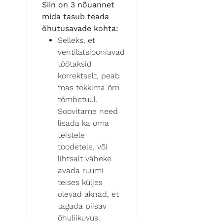
Siin on 3 nõuannet
mida tasub teada
õhutusavade kohta:
Selleks, et
ventilatsiooniavad
töötaksid
korrektselt, peab
toas tekkima õrn
tõmbetuul.
Soovitame need
lisada ka oma
teistele
toodetele, või
lihtsalt väheke
avada ruumi
teises küljes
olevad aknad, et
tagada piisav
õhuliikuvus.