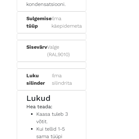
kondensatsiooni.
Sulgemise
Ilma
tüüp
käepidemeta
Sisevärv
Valge
(RAL9010)
Luku
Ilma
silinder
silindrita
Lukud
Hea teada:
Kaasa tuleb 3
võtit.
Kui tellid 1-5
sama tüüpi