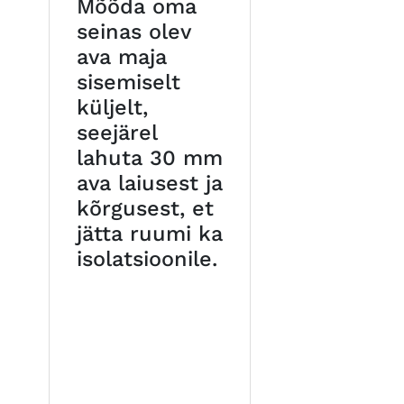
Mõõda oma
seinas olev
ava maja
sisemiselt
küljelt,
seejärel
lahuta 30 mm
ava laiusest ja
kõrgusest, et
jätta ruumi ka
isolatsioonile.