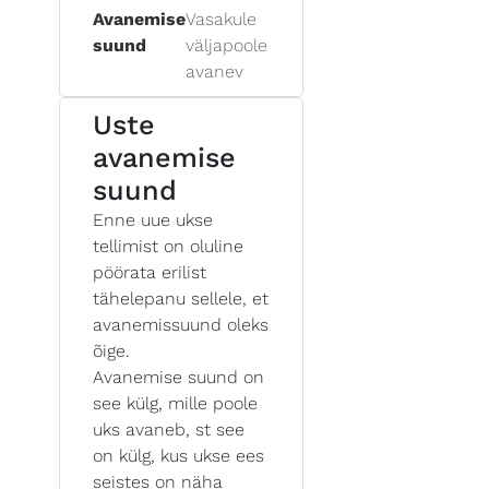
Avanemise
Vasakule
suund
väljapoole
avanev
Uste
avanemise
suund
Enne uue ukse
tellimist on oluline
pöörata erilist
tähelepanu sellele, et
avanemissuund oleks
õige.
Avanemise suund on
see külg, mille poole
uks avaneb, st see
on külg, kus ukse ees
seistes on näha