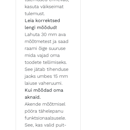
kasuta väikseimat
tulemust.
Leia korrektsed
lengi mõõdud!
Lahuta 30 mm ava
mõõtmetest ja saad
raami õige suuruse
mida vajad oma
toodete tellimiseks.
See jätab tihenduse
jaoks umbes 15 mm
laiuse vaheruumi.
Kui mõõdad oma
aknaid.
Akende mõõtmisel
pööra tähelepanu
funktsionaalsusele.
See, kas valid puit-