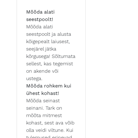
Mõõda alati
seestpoolt!
Mõõda alati
seestpoolt ja alusta
kõigepealt laiusest,
seejärel jätka
kõrgusega! Sõltumata
sellest, kas tegemist
on akende või
ustega.
Mõõda rohkem kui
ühest kohast!
Mõõda seinast
seinani. Tark on
mõõta mitmest
kohast, sest ava võib
olla veidi viltune. Kui
tulemused erinevad,