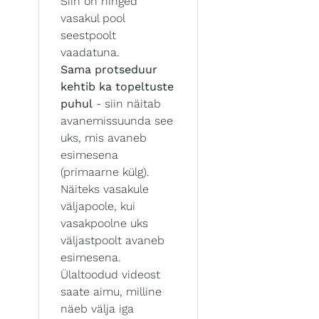
Siin on hinged
vasakul pool
seestpoolt
vaadatuna.
Sama protseduur
kehtib ka topeltuste
puhul
- siin näitab
avanemissuunda see
uks, mis avaneb
esimesena
(primaarne külg).
Näiteks vasakule
väljapoole, kui
vasakpoolne uks
väljastpoolt avaneb
esimesena.
Ülaltoodud videost
saate aimu, milline
näeb välja iga