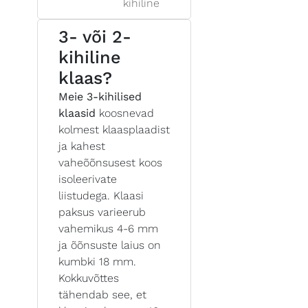
kihiline
3- või 2-
kihiline
klaas?
Meie 3-kihilised
klaasid
koosnevad
kolmest klaasplaadist
ja kahest
vaheõõnsusest koos
isoleerivate
liistudega. Klaasi
paksus varieerub
vahemikus 4-6 mm
ja õõnsuste laius on
kumbki 18 mm.
Kokkuvõttes
tähendab see, et