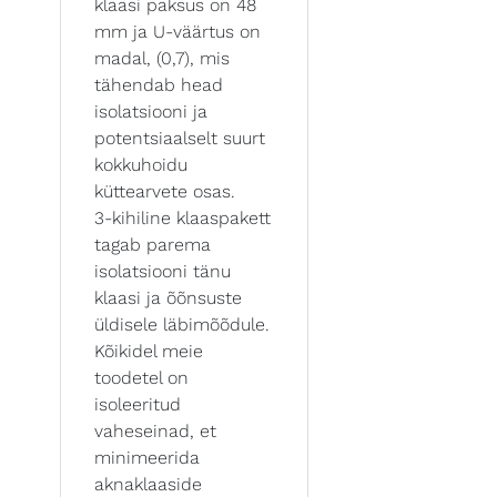
klaasi paksus on 48
mm ja U-väärtus on
madal, (0,7), mis
tähendab head
isolatsiooni ja
potentsiaalselt suurt
kokkuhoidu
küttearvete osas.
3-kihiline klaaspakett
tagab parema
isolatsiooni tänu
klaasi ja õõnsuste
üldisele läbimõõdule.
Kõikidel meie
toodetel on
isoleeritud
vaheseinad, et
minimeerida
aknaklaaside