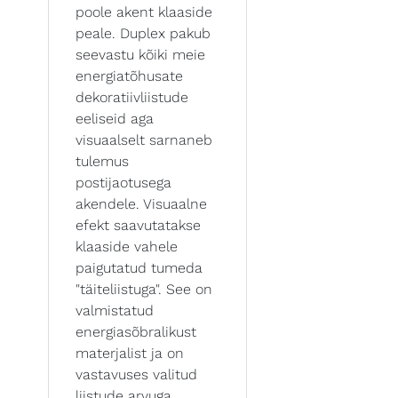
poole akent klaaside
peale. Duplex pakub
seevastu kõiki meie
energiatõhusate
dekoratiivliistude
eeliseid aga
visuaalselt sarnaneb
tulemus
postijaotusega
akendele. Visuaalne
efekt saavutatakse
klaaside vahele
paigutatud tumeda
"täiteliistuga". See on
valmistatud
energiasõbralikust
materjalist ja on
vastavuses valitud
liistude arvuga.