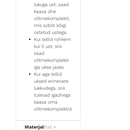
lukuga ust, saad
kaasa ühe
võtmekomplekti,
mis sobib kõigi
ostetud ustega.
Kui tellid rohkem
kui 5 ust, siis
saad
võtmekomplekti
iga ukse jaoks.
Kui aga tellid
uksed erinevate
lukkudega, siis
tulevad igaühega
kaasa oma
võtmekomplektid.
Materjal
Puit +