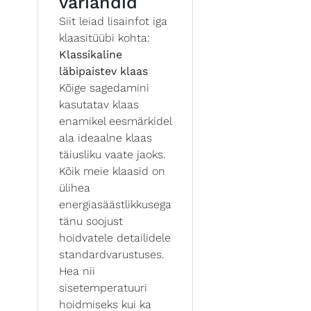
variandid
Siit leiad lisainfot iga
klaasitüübi kohta:
Klassikaline
läbipaistev klaas
Kõige sagedamini
kasutatav klaas
enamikel eesmärkidel
ala ideaalne klaas
täiusliku vaate jaoks.
Kõik meie klaasid on
ülihea
energiasäästlikkusega
tänu soojust
hoidvatele detailidele
standardvarustuses.
Hea nii
sisetemperatuuri
hoidmiseks kui ka