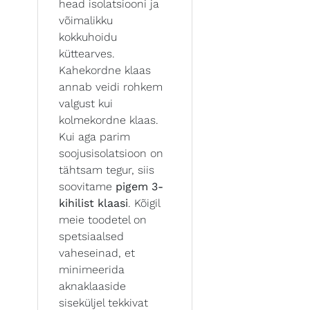
head isolatsiooni ja
võimalikku
kokkuhoidu
küttearves.
Kahekordne klaas
annab veidi rohkem
valgust kui
kolmekordne klaas.
Kui aga parim
soojusisolatsioon on
tähtsam tegur, siis
soovitame
pigem 3-
kihilist klaasi
. Kõigil
meie toodetel on
spetsiaalsed
vaheseinad, et
minimeerida
aknaklaaside
siseküljel tekkivat