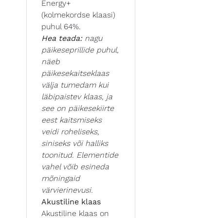
Energy+
(kolmekordse klaasi)
puhul 64%.
Hea teada:
nagu
päikeseprillide puhul,
näeb
päikesekaitseklaas
välja tumedam kui
läbipaistev klaas, ja
see on päikesekiirte
eest kaitsmiseks
veidi roheliseks,
siniseks või halliks
toonitud. Elementide
vahel võib esineda
mõningaid
värvierinevusi.
Akustiline klaas
Akustiline klaas on