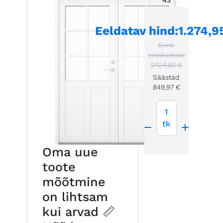
43
Eeldatav hind
:
1.274,9
Enne
soodustust:
2.124,92 €
Säästad
849,97 €
1
tk
Oma uue
toote
mõõtmine
on lihtsam
kui arvad 📏