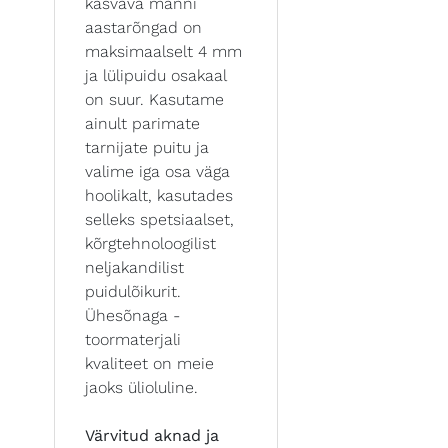
kasvava männi
aastarõngad on
maksimaalselt 4 mm
ja lülipuidu osakaal
on suur. Kasutame
ainult parimate
tarnijate puitu ja
valime iga osa väga
hoolikalt, kasutades
selleks spetsiaalset,
kõrgtehnoloogilist
neljakandilist
puidulõikurit.
Ühesõnaga -
toormaterjali
kvaliteet on meie
jaoks ülioluline.
Värvitud aknad ja