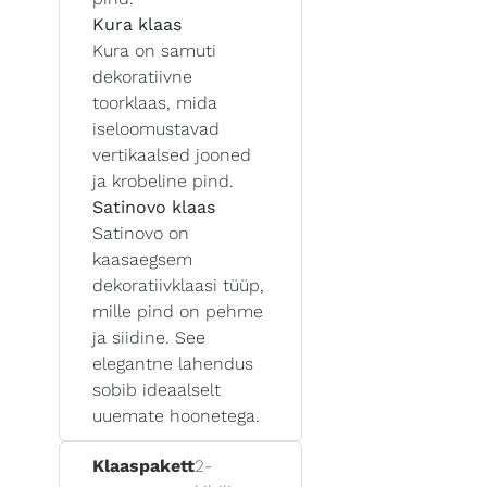
Kura klaas
Kura on samuti
dekoratiivne
toorklaas, mida
iseloomustavad
vertikaalsed jooned
ja krobeline pind.
Satinovo klaas
Satinovo on
kaasaegsem
dekoratiivklaasi tüüp,
mille pind on pehme
ja siidine. See
elegantne lahendus
sobib ideaalselt
uuemate hoonetega.
Klaaspakett
2-