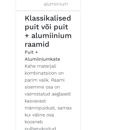
alumiinium
Klassikalised
puit või puit
+ alumiinium
raamid
Puit +
Alumiiniumkate
Kahe materjali
kombinatsioon on
parim valik. Raami
sisemine osa on
valmistatud aeglaselt
kasvavast
männipuidust, samas
kui väline osa
koosneb
pulbervärvitud