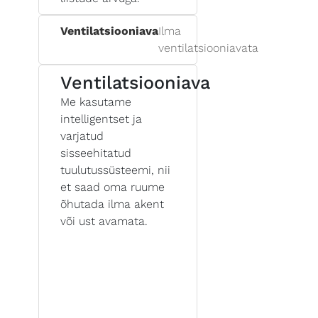
Ventilatsiooniava
Ilma
ventilatsiooniavata
Ventilatsiooniava
Me kasutame
intelligentset ja
varjatud
sisseehitatud
tuulutussüsteemi, nii
et saad oma ruume
õhutada ilma akent
või ust avamata.