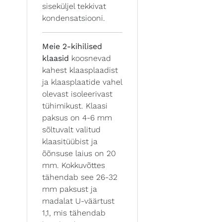
siseküljel tekkivat
kondensatsiooni.
Meie 2-kihilised
klaasid
koosnevad
kahest klaasplaadist
ja klaasplaatide vahel
olevast isoleerivast
tühimikust. Klaasi
paksus on 4-6 mm
sõltuvalt valitud
klaasitüübist ja
õõnsuse laius on 20
mm. Kokkuvõttes
tähendab see 26-32
mm paksust ja
madalat U-väärtust
1,1, mis tähendab