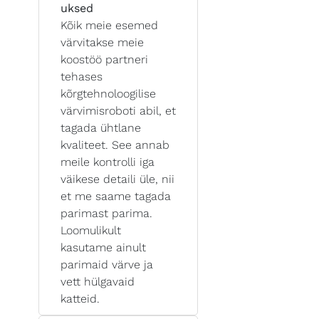
uksed
Kõik meie esemed
värvitakse meie
koostöö partneri
tehases
kõrgtehnoloogilise
värvimisroboti abil, et
tagada ühtlane
kvaliteet. See annab
meile kontrolli iga
väikese detaili üle, nii
et me saame tagada
parimast parima.
Loomulikult
kasutame ainult
parimaid värve ja
vett hülgavaid
katteid.