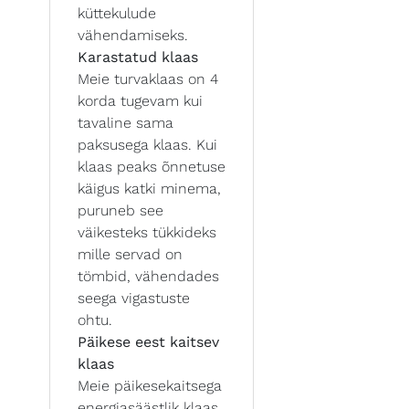
küttekulude
vähendamiseks.
Karastatud klaas
Meie turvaklaas on 4
korda tugevam kui
tavaline sama
paksusega klaas. Kui
klaas peaks õnnetuse
käigus katki minema,
puruneb see
väikesteks tükkideks
mille servad on
tömbid, vähendades
seega vigastuste
ohtu.
Päikese eest kaitsev
klaas
Meie päikesekaitsega
energiasäästlik klaas