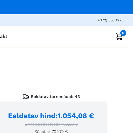
(+372) 505 1275
0
akt
Eeldatav tarnenädal:
43
Eeldatav hind
:
1.054,08 €
Enne soodustust:
1.756,80 €
Säästad
702,72 €