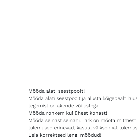
Mõõda alati seestpoolt!
Mõõda alati seestpoolt ja alusta kõigepealt laiu
tegemist on akende või ustega.
Mõõda rohkem kui ühest kohast!
Mõõda seinast seinani. Tark on mõõta mitmest ko
tulemused erinevad, kasuta väikseimat tulemus
Leia korrektsed lengi mõõdud!