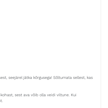
sest, seejärel jätka kõrgusega! Sõltumata sellest, kas
hast, sest ava võib olla veidi viltune. Kui
t.