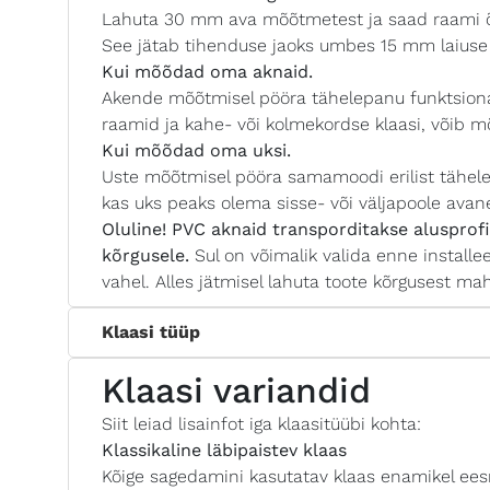
Lahuta 30 mm ava mõõtmetest ja saad raami õi
See jätab tihenduse jaoks umbes 15 mm laiuse
Kui mõõdad oma aknaid.
Akende mõõtmisel pööra tähelepanu funktsionaa
raamid ja kahe- või kolmekordse klaasi, võib mõ
Kui mõõdad oma uksi.
Uste mõõtmisel pööra samamoodi erilist tähelep
kas uks peaks olema sisse- või väljapoole avan
Oluline! PVC aknaid transporditakse alusprofi
kõrgusele.
Sul on võimalik valida enne installee
vahel. Alles jätmisel lahuta toote kõrgusest mah
Klaasi tüüp
Klaasi variandid
Siit leiad lisainfot iga klaasitüübi kohta:
Klassikaline läbipaistev klaas
Kõige sagedamini kasutatav klaas enamikel eesmä