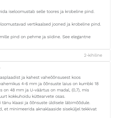
ida iseloomustab selle toores ja krobeline pind.
eloomustavad vertikaalsed jooned ja krobeline pind.
mille pind on pehme ja siidine. See elegantne
2-kihiline
?
asplaadist ja kahest vaheõõnsusest koos
ub vahemikus 4-6 mm ja õõnsuste laius on kumbki 18
s on 48 mm ja U-väärtus on madal, (0,7), mis
uurt kokkuhoidu küttearvete osas.
i tänu klaasi ja õõnsuste üldisele läbimõõdule.
d, et minimeerida aknaklaaside siseküljel tekkivat