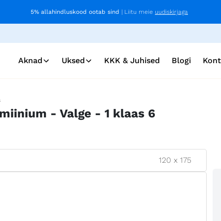
5% allahindluskood ootab sind
| Liitu meie
uudiskirjaga
Aknad
Uksed
KKK & Juhised
Blogi
Kont
s
miinium - Valge - 1 klaas 6
120
x
175