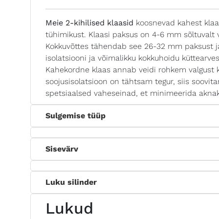
Meie 2-kihilised klaasid
koosnevad kahest klaasp
tühimikust. Klaasi paksus on 4-6 mm sõltuvalt 
Kokkuvõttes tähendab see 26-32 mm paksust ja
isolatsiooni ja võimalikku kokkuhoidu küttearves
Kahekordne klaas annab veidi rohkem valgust k
soojusisolatsioon on tähtsam tegur, siis soovi
spetsiaalsed vaheseinad, et minimeerida aknakl
Sulgemise tüüp
Sisevärv
Luku silinder
Lukud