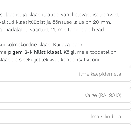
laadist ja klaasplaatide vahel olevast isoleerivast
valitud klaasitüübist ja õõnsuse laius on 20 mm.
 madalat U-väärtust 1,1, mis tähendab head
.
ui kolmekordne klaas. Kui aga parim
tame
pigem 3-kihilist klaasi
. Kõigil meie toodetel on
aaside siseküljel tekkivat kondensatsiooni.
Ilma käepidemeta
Valge (RAL9010)
Ilma silindrita