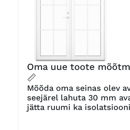
Oma uue toote mõõtmi
📏
Mõõda oma seinas olev ava
seejärel lahuta 30 mm ava
jätta ruumi ka isolatsiooni