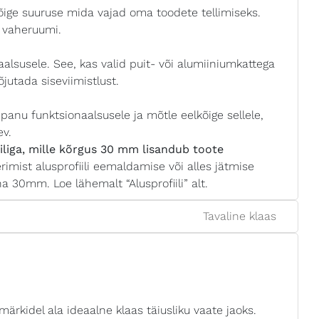
ge suuruse mida vajad oma toodete tellimiseks.
 vaheruumi.
lsusele. See, kas valid puit- või alumiiniumkattega
jutada siseviimistlust.
anu funktsionaalsusele ja mõtle eelkõige sellele,
ev.
iliga, mille kõrgus 30 mm lisandub toote
rimist alusprofiili eemaldamise või alles jätmise
a 30mm. Loe lähemalt “Alusprofiili” alt.
Tavaline klaas
rkidel ala ideaalne klaas täiusliku vaate jaoks.