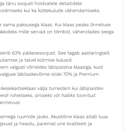
ga tänu soojust hoidvatele detailidele
hoidmiseks kui ka küttekulude vähendamiseks.
ne sama paksusega klaas. Kui klaas peaks õnnetuse
ükkideks mille servad on tömbid, vähendades seega
keerib 63% päikesesoojust. See tagab aastaringselt
tamise ja talvel kütmise kulusid.
hem valgust võrreldes läbipaistva klaasiga, kuid
valguse läbilaskevõime siiski 70% ja Premium
ikesekaitseklaas välja tumedam kui läbipaistev
idi roheliseks, siniseks või halliks toonitud.
erinevusi.
semega ruumide jaoks. Akustiline klaas aitab luua
vust ja heaolu, paremat une kvaliteeti ja