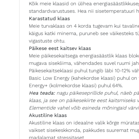
Kõik meie klaasid on ülihea energiasäästlikkuse
standardvarustuses. Hea nii sisetemperatuuri 
Karastatud klaas
Meie turvaklaas on 4 korda tugevam kui tavali
käigus katki minema, puruneb see väikesteks t
vigastuste ohtu.
Päikese eest kaitsev klaas
Meie päikesekaitsega energiasäästlik klaas blo
mugava sisekliima, vähendades suvel ruumi jahu
Päikesekaitseklaasi puhul tungib läbi 10-12% vä
Basic Low Energy (kahekordse klaasi) puhul on 
Energy+ (kolmekordse klaasi) puhul 64%.
Hea teada:
nagu päikeseprillide puhul, näeb pä
klaas, ja see on päikesekiirte eest kaitsmiseks ve
Elementide vahel võib esineda mõningaid värvi
Akustiline klaas
Akustiline klaas on ideaalne valik kõrge mürata
vaikset sisekeskkonda, pakkudes suuremat muga
madalamat stressitaset.