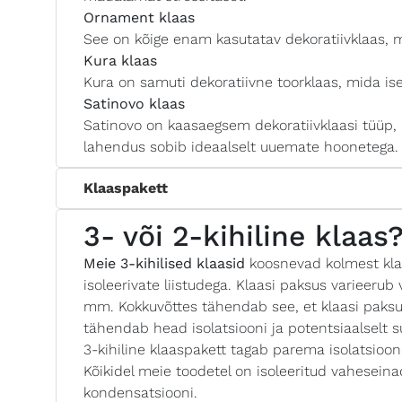
Ornament klaas
See on kõige enam kasutatav dekoratiivklaas, m
Kura klaas
Kura on samuti dekoratiivne toorklaas, mida is
Satinovo klaas
Satinovo on kaasaegsem dekoratiivklaasi tüüp, 
lahendus sobib ideaalselt uuemate hoonetega.
Klaaspakett
3- või 2-kihiline klaas
Meie 3-kihilised klaasid
koosnevad kolmest kla
isoleerivate liistudega. Klaasi paksus varieer
mm. Kokkuvõttes tähendab see, et klaasi paksu
tähendab head isolatsiooni ja potentsiaalselt s
3-kihiline klaaspakett tagab parema isolatsioon
Kõikidel meie toodetel on isoleeritud vaheseina
kondensatsiooni.