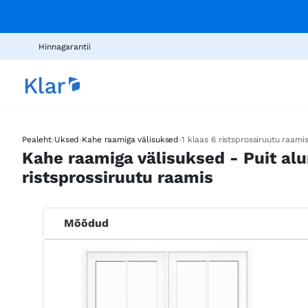
Hinnagarantii
›
›
›
Pealeht
Uksed
Kahe raamiga välisuksed
1 klaas 6 ristsprossiruutu raami
Kahe raamiga välisuksed - Puit alu
ristsprossiruutu raamis
Mõõdud