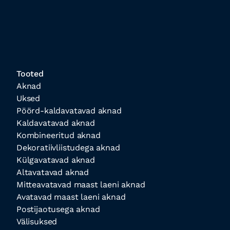
Tooted
Aknad
Uksed
Pöörd-kaldavatavad aknad
Kaldavatavad aknad
Kombineeritud aknad
Dekoratiivliistudega aknad
Külgavatavad aknad
Altavatavad aknad
Mitteavatavad maast laeni aknad
Avatavad maast laeni aknad
Postijaotusega aknad
Välisuksed