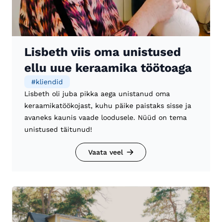
Lisbeth viis oma unistused
ellu uue keraamika töötoaga
#
kliendid
Lisbeth oli juba pikka aega unistanud oma
keraamikatöökojast, kuhu päike paistaks sisse ja
avaneks kaunis vaade loodusele. Nüüd on tema
unistused täitunud!
Vaata veel