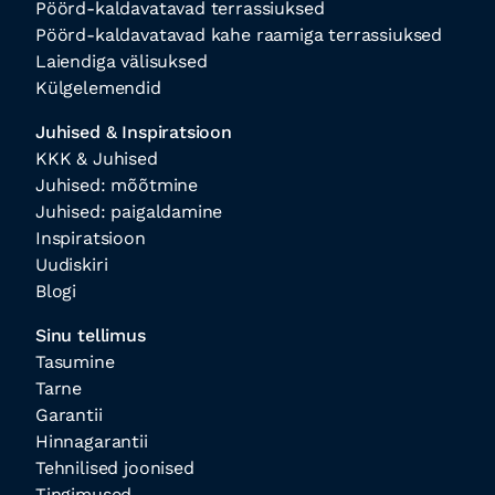
Pöörd-kaldavatavad terrassiuksed
Pöörd-kaldavatavad kahe raamiga terrassiuksed
Laiendiga välisuksed
Külgelemendid
Juhised & Inspiratsioon
KKK & Juhised
Juhised: mõõtmine
Juhised: paigaldamine
Inspiratsioon
Uudiskiri
Blogi
Sinu tellimus
Tasumine
Tarne
Garantii
Hinnagarantii
Tehnilised joonised
Tingimused