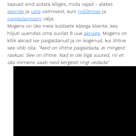
saavad sind aidata kõiges, mida vajad - alates
akende
ja
uste
ostmisest, kuni
mõõtmise
ja
paigaldamiseni
välja.
Mogens on üks meie kuldsete kätega kliente, kes
hiljuti uuendas oma suvilat 8 uue
aknaga
. Mogens on
kõik aknad ise paigaldanud ja on kogenud, kui lihtne
see võib olla:
"Neid on lihtne paigaldada, ei mingeid
raskusi. See on lihtne. Nad ei ole liiga suured, nii et
üks inimene saab neid kergesti ringi vedada"