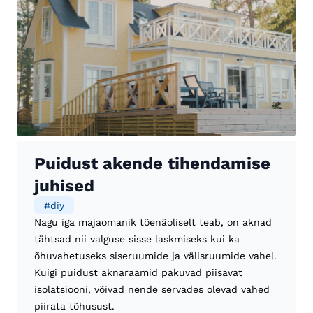
Puidust akende tihendamise
juhised
#
diy
Nagu iga majaomanik tõenäoliselt teab, on aknad
tähtsad nii valguse sisse laskmiseks kui ka
õhuvahetuseks siseruumide ja välisruumide vahel.
Kuigi puidust aknaraamid pakuvad piisavat
isolatsiooni, võivad nende servades olevad vahed
piirata tõhusust.