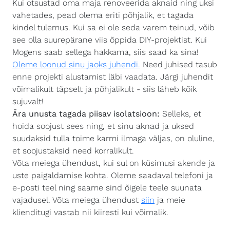
Kui otsustad oma maja renoveerida aknaid ning uksi
vahetades, pead olema eriti põhjalik, et tagada
kindel tulemus. Kui sa ei ole seda varem teinud, võib
see olla suurepärane viis õppida DIY-projektist. Kui
Mogens saab sellega hakkama, siis saad ka sina!
Oleme loonud sinu jaoks juhendi.
Need juhised tasub
enne projekti alustamist läbi vaadata. Järgi juhendit
võimalikult täpselt ja põhjalikult - siis läheb kõik
sujuvalt!
Ära unusta tagada piisav isolatsioon:
Selleks, et
hoida soojust sees ning, et sinu aknad ja uksed
suudaksid tulla toime karmi ilmaga väljas, on oluline,
et soojustaksid need korralikult.
Võta meiega ühendust, kui sul on küsimusi akende ja
uste paigaldamise kohta. Oleme saadaval telefoni ja
e-posti teel ning saame sind õigele teele suunata
vajadusel. Võta meiega ühendust
siin
ja meie
klienditugi vastab nii kiiresti kui võimalik.