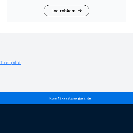
Loe rohkem
Trustpilot
Kuni 12-aastane garantii