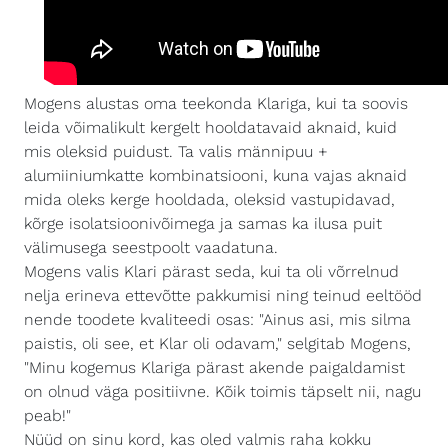
Mogens alustas oma teekonda Klariga, kui ta soovis
leida võimalikult kergelt hooldatavaid aknaid, kuid
mis oleksid puidust. Ta valis männipuu +
alumiiniumkatte kombinatsiooni, kuna vajas aknaid
mida oleks kerge hooldada, oleksid vastupidavad,
kõrge isolatsioonivõimega ja samas ka ilusa puit
välimusega seestpoolt vaadatuna.
Mogens valis Klari pärast seda, kui ta oli võrrelnud
nelja erineva ettevõtte pakkumisi ning teinud eeltööd
nende toodete kvaliteedi osas: "Ainus asi, mis silma
paistis, oli see, et Klar oli odavam," selgitab Mogens,
"Minu kogemus Klariga pärast akende paigaldamist
on olnud väga positiivne. Kõik toimis täpselt nii, nagu
peab!"
Nüüd on sinu kord, kas oled valmis raha kokku