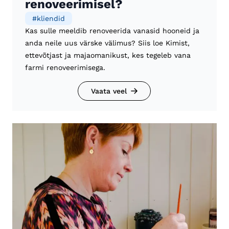
renoveerimisel?
#
kliendid
Kas sulle meeldib renoveerida vanasid hooneid ja
anda neile uus värske välimus? Siis loe Kimist,
ettevõtjast ja majaomanikust, kes tegeleb vana
farmi renoveerimisega.
Vaata veel