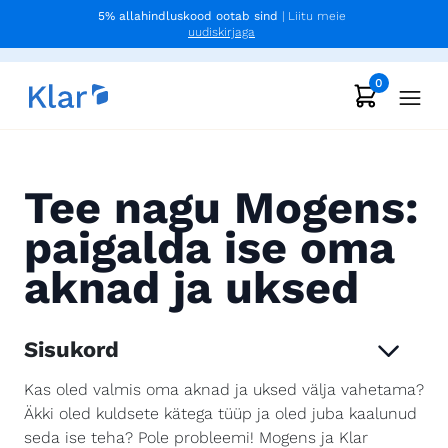
5% allahindluskood ootab sind
| Liitu meie
uudiskirjaga
0
Tee nagu Mogens:
paigalda ise oma
aknad ja uksed
Sisukord
Kas oled valmis oma aknad ja uksed välja vahetama?
Äkki oled kuldsete kätega tüüp ja oled juba kaalunud
seda ise teha? Pole probleemi! Mogens ja Klar