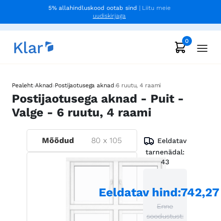
5% allahindluskood ootab sind
| Liitu meie
uudiskirjaga
0
›
›
›
Pealeht
Aknad
Postijaotusega aknad
6 ruutu, 4 raami
Postijaotusega aknad - Puit -
Valge - 6 ruutu, 4 raami
Mõõdud
80
x
105
Eeldatav
tarnenädal:
43
Eeldatav hind
:
742,27
Enne
soodustust: