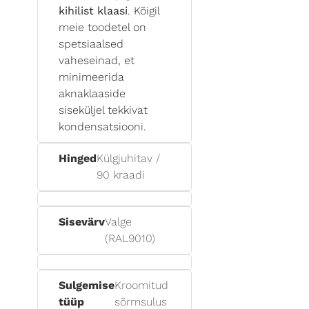
kihilist klaasi
. Kõigil
meie toodetel on
spetsiaalsed
vaheseinad, et
minimeerida
aknaklaaside
siseküljel tekkivat
kondensatsiooni.
Hinged
Külgjuhitav /
90 kraadi
Sisevärv
Valge
(RAL9010)
Sulgemise
Kroomitud
tüüp
sõrmsulus