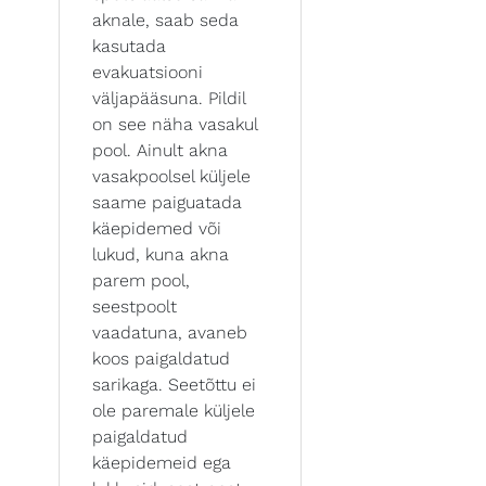
aknale, saab seda
kasutada
evakuatsiooni
väljapääsuna. Pildil
on see näha vasakul
pool. Ainult akna
vasakpoolsel küljele
saame paiguatada
käepidemed või
lukud, kuna akna
parem pool,
seestpoolt
vaadatuna, avaneb
koos paigaldatud
sarikaga. Seetõttu ei
ole paremale küljele
paigaldatud
käepidemeid ega