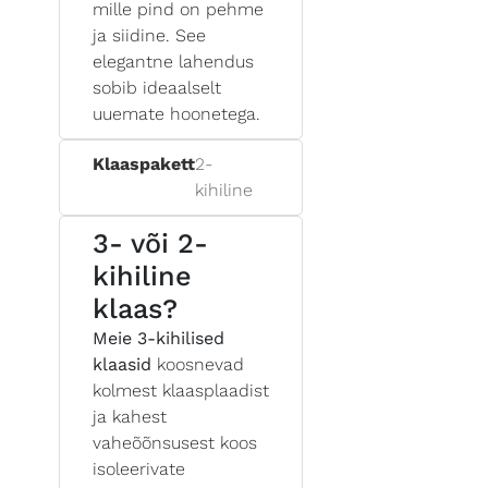
mille pind on pehme
ja siidine. See
elegantne lahendus
sobib ideaalselt
uuemate hoonetega.
Klaaspakett
2-
kihiline
3- või 2-
kihiline
klaas?
Meie 3-kihilised
klaasid
koosnevad
kolmest klaasplaadist
ja kahest
vaheõõnsusest koos
isoleerivate