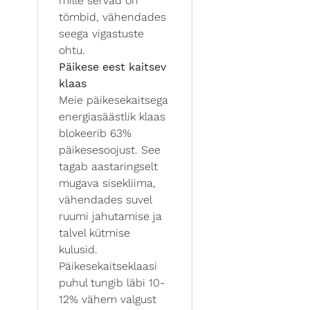
mille servad on
tömbid, vähendades
seega vigastuste
ohtu.
Päikese eest kaitsev
klaas
Meie päikesekaitsega
energiasäästlik klaas
blokeerib 63%
päikesesoojust. See
tagab aastaringselt
mugava sisekliima,
vähendades suvel
ruumi jahutamise ja
talvel kütmise
kulusid.
Päikesekaitseklaasi
puhul tungib läbi 10-
12% vähem valgust