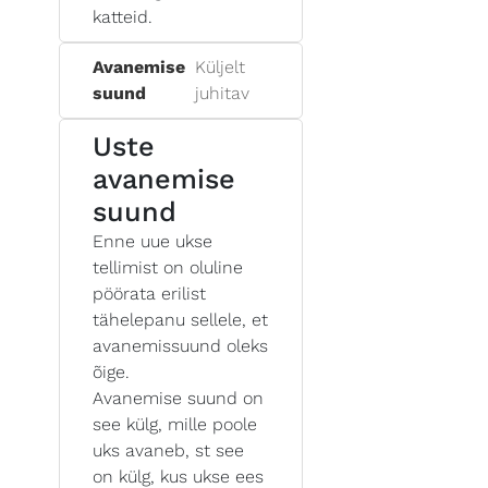
katteid.
Avanemise
Küljelt
suund
juhitav
Uste
avanemise
suund
Enne uue ukse
tellimist on oluline
pöörata erilist
tähelepanu sellele, et
avanemissuund oleks
õige.
Avanemise suund on
see külg, mille poole
uks avaneb, st see
on külg, kus ukse ees