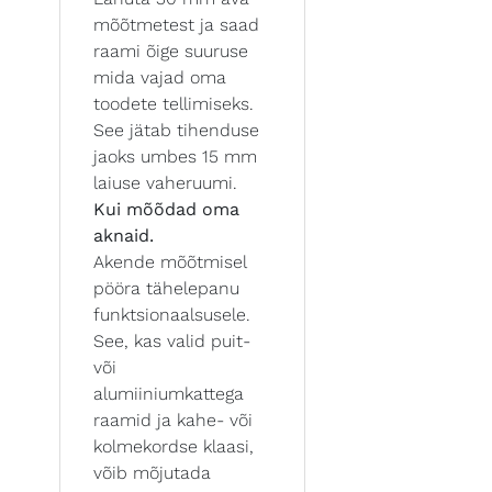
mõõtmetest ja saad
raami õige suuruse
mida vajad oma
toodete tellimiseks.
See jätab tihenduse
jaoks umbes 15 mm
laiuse vaheruumi.
Kui mõõdad oma
aknaid.
Akende mõõtmisel
pööra tähelepanu
funktsionaalsusele.
See, kas valid puit-
või
alumiiniumkattega
raamid ja kahe- või
kolmekordse klaasi,
võib mõjutada