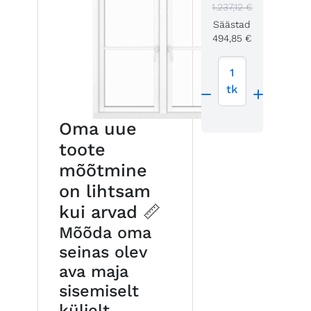
1.237,12 €
Säästad
494,85 €
1
tk
Oma uue
toote
mõõtmine
on lihtsam
kui arvad 📏
Mõõda oma
seinas olev
ava maja
sisemiselt
küljelt,