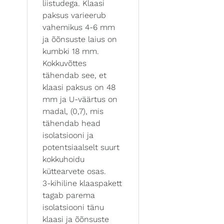
liistudega. Klaasi
paksus varieerub
vahemikus 4-6 mm
ja õõnsuste laius on
kumbki 18 mm.
Kokkuvõttes
tähendab see, et
klaasi paksus on 48
mm ja U-väärtus on
madal, (0,7), mis
tähendab head
isolatsiooni ja
potentsiaalselt suurt
kokkuhoidu
küttearvete osas.
3-kihiline klaaspakett
tagab parema
isolatsiooni tänu
klaasi ja õõnsuste