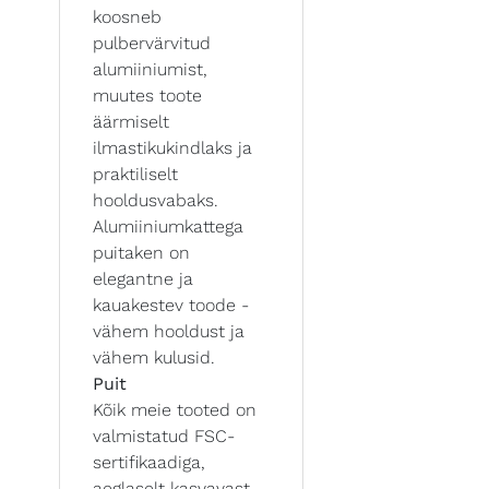
koosneb
pulbervärvitud
alumiiniumist,
muutes toote
äärmiselt
ilmastikukindlaks ja
praktiliselt
hooldusvabaks.
Alumiiniumkattega
puitaken on
elegantne ja
kauakestev toode -
vähem hooldust ja
vähem kulusid.
Puit
Kõik meie tooted on
valmistatud FSC-
sertifikaadiga,
aeglaselt kasvavast