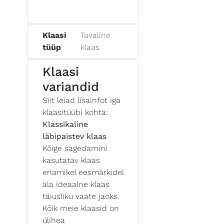
Klaasi
Tavaline
tüüp
klaas
Klaasi
variandid
Siit leiad lisainfot iga
klaasitüübi kohta:
Klassikaline
läbipaistev klaas
Kõige sagedamini
kasutatav klaas
enamikel eesmärkidel
ala ideaalne klaas
täiusliku vaate jaoks.
Kõik meie klaasid on
ülihea