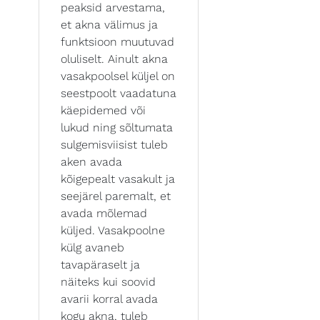
peaksid arvestama,
et akna välimus ja
funktsioon muutuvad
oluliselt. Ainult akna
vasakpoolsel küljel on
seestpoolt vaadatuna
käepidemed või
lukud ning sõltumata
sulgemisviisist tuleb
aken avada
kõigepealt vasakult ja
seejärel paremalt, et
avada mõlemad
küljed. Vasakpoolne
külg avaneb
tavapäraselt ja
näiteks kui soovid
avarii korral avada
kogu akna, tuleb