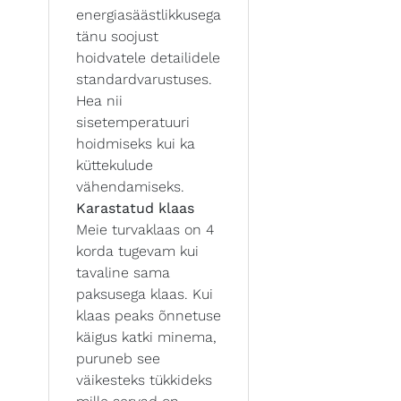
energiasäästlikkusega
tänu soojust
hoidvatele detailidele
standardvarustuses.
Hea nii
sisetemperatuuri
hoidmiseks kui ka
küttekulude
vähendamiseks.
Karastatud klaas
Meie turvaklaas on 4
korda tugevam kui
tavaline sama
paksusega klaas. Kui
klaas peaks õnnetuse
käigus katki minema,
puruneb see
väikesteks tükkideks