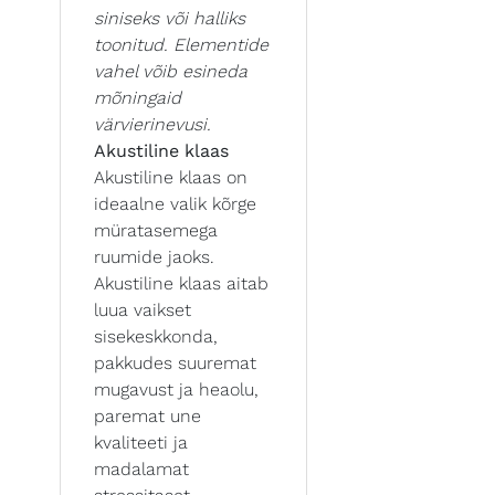
siniseks või halliks
toonitud. Elementide
vahel võib esineda
mõningaid
värvierinevusi.
Akustiline klaas
Akustiline klaas on
ideaalne valik kõrge
müratasemega
ruumide jaoks.
Akustiline klaas aitab
luua vaikset
sisekeskkonda,
pakkudes suuremat
mugavust ja heaolu,
paremat une
kvaliteeti ja
madalamat