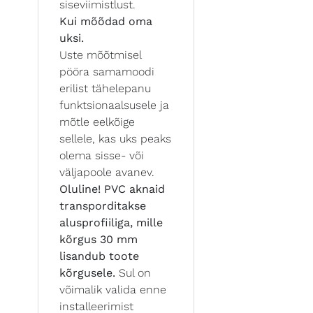
siseviimistlust.
Kui mõõdad oma
uksi.
Uste mõõtmisel
pööra samamoodi
erilist tähelepanu
funktsionaalsusele ja
mõtle eelkõige
sellele, kas uks peaks
olema sisse- või
väljapoole avanev.
Oluline! PVC aknaid
transporditakse
alusprofiiliga, mille
kõrgus 30 mm
lisandub toote
kõrgusele.
Sul on
võimalik valida enne
installeerimist