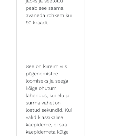
jaoks ja seetõttu
peab see saama
avaneda rohkem kui
90 kraadi.
See on kiireim viis
põgenemistee
loomiseks ja seega
kõige ohutum
lahendus, kui elu ja
surma vahel on
loetud sekundid. Kui
valid klassikalise
käepideme, ei saa
käepidemeta külge