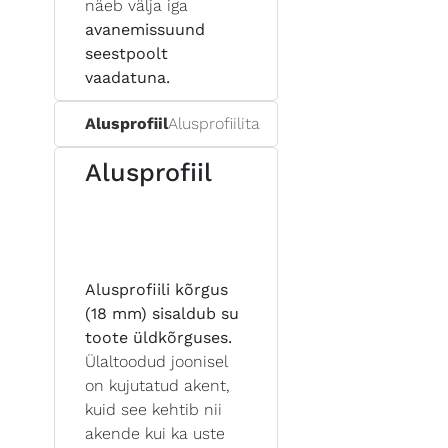
näeb välja iga
avanemissuund
seestpoolt
vaadatuna.
Alusprofiil
Alusprofiilita
Alusprofiil
Alusprofiili kõrgus
(18 mm) sisaldub su
toote üldkõrguses.
Ülaltoodud joonisel
on kujutatud akent,
kuid see kehtib nii
akende kui ka uste