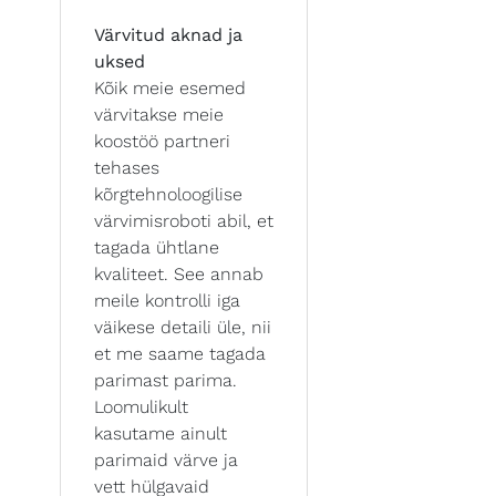
Värvitud aknad ja
uksed
Kõik meie esemed
värvitakse meie
koostöö partneri
tehases
kõrgtehnoloogilise
värvimisroboti abil, et
tagada ühtlane
kvaliteet. See annab
meile kontrolli iga
väikese detaili üle, nii
et me saame tagada
parimast parima.
Loomulikult
kasutame ainult
parimaid värve ja
vett hülgavaid