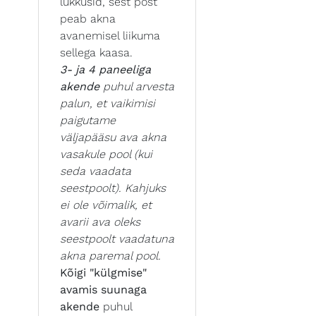
lukkusid, sest post
peab akna
avanemisel liikuma
sellega kaasa.
3- ja 4 paneeliga
akende
puhul arvesta
palun, et vaikimisi
paigutame
väljapääsu ava akna
vasakule pool (kui
seda vaadata
seestpoolt). Kahjuks
ei ole võimalik, et
avarii ava oleks
seestpoolt vaadatuna
akna paremal pool.
Kõigi "külgmise"
avamis suunaga
akende
puhul