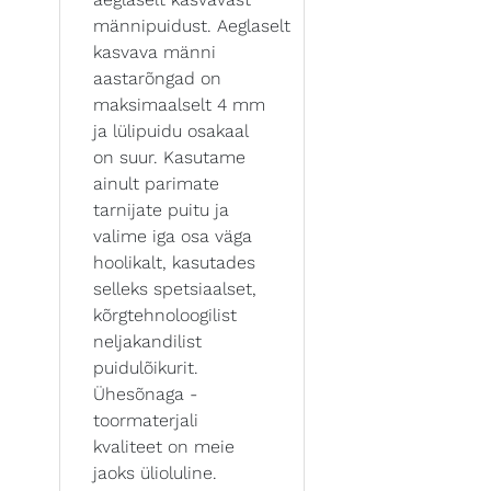
männipuidust. Aeglaselt
kasvava männi
aastarõngad on
maksimaalselt 4 mm
ja lülipuidu osakaal
on suur. Kasutame
ainult parimate
tarnijate puitu ja
valime iga osa väga
hoolikalt, kasutades
selleks spetsiaalset,
kõrgtehnoloogilist
neljakandilist
puidulõikurit.
Ühesõnaga -
toormaterjali
kvaliteet on meie
jaoks ülioluline.