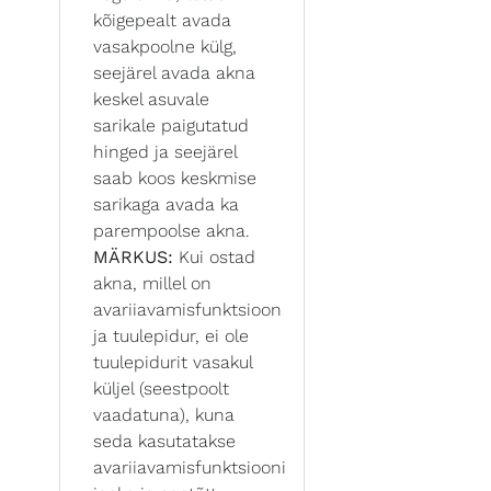
kõigepealt avada
vasakpoolne külg,
seejärel avada akna
keskel asuvale
sarikale paigutatud
hinged ja seejärel
saab koos keskmise
sarikaga avada ka
parempoolse akna.
MÄRKUS:
Kui ostad
akna, millel on
avariiavamisfunktsioon
ja tuulepidur, ei ole
tuulepidurit vasakul
küljel (seestpoolt
vaadatuna), kuna
seda kasutatakse
avariiavamisfunktsiooni