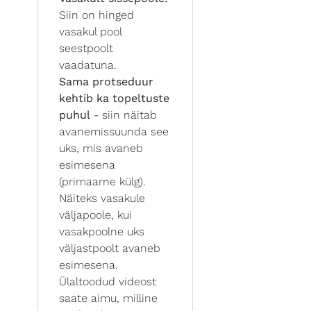
Siin on hinged
vasakul pool
seestpoolt
vaadatuna.
Sama protseduur
kehtib ka topeltuste
puhul
- siin näitab
avanemissuunda see
uks, mis avaneb
esimesena
(primaarne külg).
Näiteks vasakule
väljapoole, kui
vasakpoolne uks
väljastpoolt avaneb
esimesena.
Ülaltoodud videost
saate aimu, milline