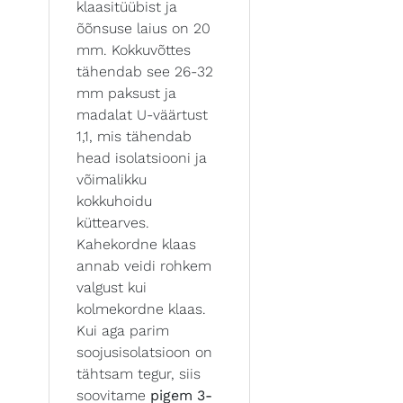
klaasitüübist ja
õõnsuse laius on 20
mm. Kokkuvõttes
tähendab see 26-32
mm paksust ja
madalat U-väärtust
1,1, mis tähendab
head isolatsiooni ja
võimalikku
kokkuhoidu
küttearves.
Kahekordne klaas
annab veidi rohkem
valgust kui
kolmekordne klaas.
Kui aga parim
soojusisolatsioon on
tähtsam tegur, siis
soovitame
pigem 3-