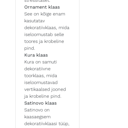
stressitaset.
Ornament klaas
See on kõige enam
kasutatav
dekoratiivklaas, mida
iseloomustab selle
toores ja krobeline
pind.
Kura klaas
Kura on samuti
dekoratiivne
toorklaas, mida
iseloomustavad
vertikaalsed jooned
ja krobeline pind.
Satinovo klaas
Satinovo on
kaasaegsem
dekoratiivklaasi tüüp,