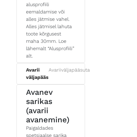
alusprofiili
eemaldamise või
alles jätmise vahel.
Alles jätmisel lahuta
toote kõrgusest
maha 30mm. Loe
lähemalt “Alusprofiili”
alt.
Avarii
Avariiväljapääsuta
väljapääs
Avanev
sarikas
(avarii
avanemine)
Paigaldades
spetsiaalse sarika