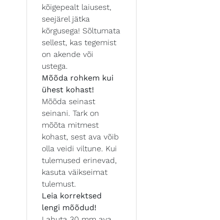
kõigepealt laiusest,
seejärel jätka
kõrgusega! Sõltumata
sellest, kas tegemist
on akende või
ustega.
Mõõda rohkem kui
ühest kohast!
Mõõda seinast
seinani. Tark on
mõõta mitmest
kohast, sest ava võib
olla veidi viltune. Kui
tulemused erinevad,
kasuta väikseimat
tulemust.
Leia korrektsed
lengi mõõdud!
Lahuta 30 mm ava