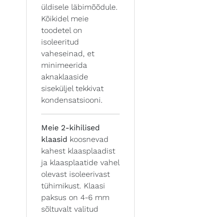
üldisele läbimõõdule.
Kõikidel meie
toodetel on
isoleeritud
vaheseinad, et
minimeerida
aknaklaaside
siseküljel tekkivat
kondensatsiooni.
Meie 2-kihilised
klaasid
koosnevad
kahest klaasplaadist
ja klaasplaatide vahel
olevast isoleerivast
tühimikust. Klaasi
paksus on 4-6 mm
sõltuvalt valitud