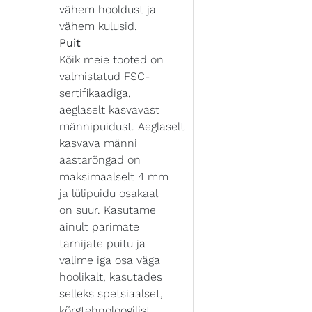
vähem hooldust ja
vähem kulusid.
Puit
Kõik meie tooted on
valmistatud FSC-
sertifikaadiga,
aeglaselt kasvavast
männipuidust. Aeglaselt
kasvava männi
aastarõngad on
maksimaalselt 4 mm
ja lülipuidu osakaal
on suur. Kasutame
ainult parimate
tarnijate puitu ja
valime iga osa väga
hoolikalt, kasutades
selleks spetsiaalset,
kõrgtehnoloogilist