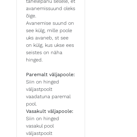
tähelepanu sellele, et
avanemissuund oleks
õige.
Avanemise suund on
see külg, mille poole
uks avaneb, st see
on külg, kus ukse ees
seistes on näha
hinged.
Paremalt väljapoole:
Siin on hinged
väljastpoolt
vaadatuna paremal
pool.
Vasakult väljapoole:
Siin on hinged
vasakul pool
väljastpoolt