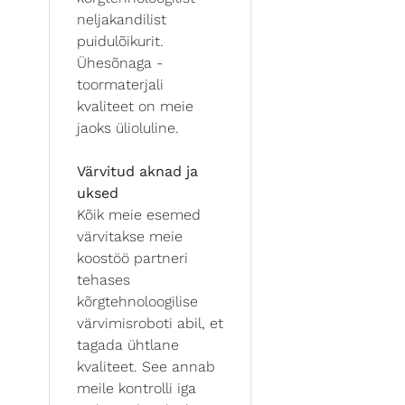
neljakandilist
puidulõikurit.
Ühesõnaga -
toormaterjali
kvaliteet on meie
jaoks ülioluline.
Värvitud aknad ja
uksed
Kõik meie esemed
värvitakse meie
koostöö partneri
tehases
kõrgtehnoloogilise
värvimisroboti abil, et
tagada ühtlane
kvaliteet. See annab
meile kontrolli iga