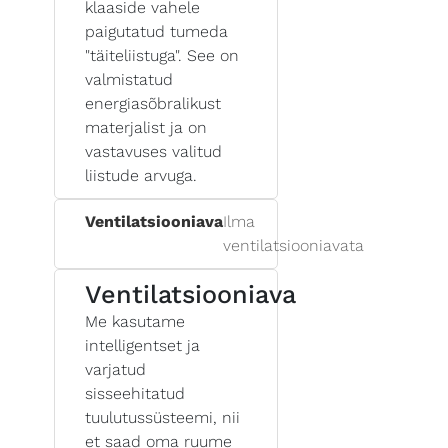
klaaside vahele
paigutatud tumeda
"täiteliistuga". See on
valmistatud
energiasõbralikust
materjalist ja on
vastavuses valitud
liistude arvuga.
Ventilatsiooniava
Ilma
ventilatsiooniavata
Ventilatsiooniava
Me kasutame
intelligentset ja
varjatud
sisseehitatud
tuulutussüsteemi, nii
et saad oma ruume