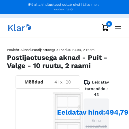
5% allahindluskood ootab sind
| Liitu meie
uudiskirjaga
0
›
›
›
Pealeht
Aknad
Postijaotusega aknad
10 ruutu, 2 raami
Postijaotusega aknad - Puit -
Valge - 10 ruutu, 2 raami
Mõõdud
41
x
120
Eeldatav
tarnenädal:
43
Eeldatav hind
:
494,79
Enne
soodustust: