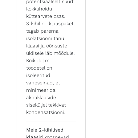
potentsiaalselt suurt
kokkuhoidu
küttearvete osas.
3-kihiline klaaspakett
tagab parema
isolatsiooni tänu
klaasi ja õõnsuste
üldisele läbimõõdule.
Kõikidel meie
toodetel on
isoleeritud
vaheseinad, et
minimeerida
aknaklaaside
siseküljel tekkivat
kondensatsiooni.
Meie 2-kihilised
klaasid
koosnevad