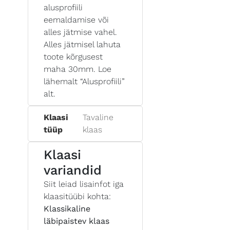
alusprofiili
eemaldamise või
alles jätmise vahel.
Alles jätmisel lahuta
toote kõrgusest
maha 30mm. Loe
lähemalt “Alusprofiili”
alt.
Klaasi
Tavaline
tüüp
klaas
Klaasi
variandid
Siit leiad lisainfot iga
klaasitüübi kohta:
Klassikaline
läbipaistev klaas