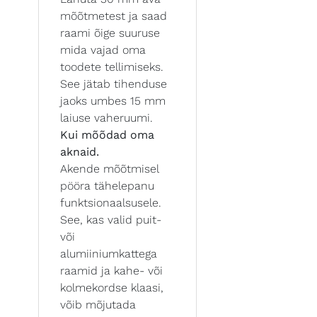
mõõtmetest ja saad
raami õige suuruse
mida vajad oma
toodete tellimiseks.
See jätab tihenduse
jaoks umbes 15 mm
laiuse vaheruumi.
Kui mõõdad oma
aknaid.
Akende mõõtmisel
pööra tähelepanu
funktsionaalsusele.
See, kas valid puit-
või
alumiiniumkattega
raamid ja kahe- või
kolmekordse klaasi,
võib mõjutada