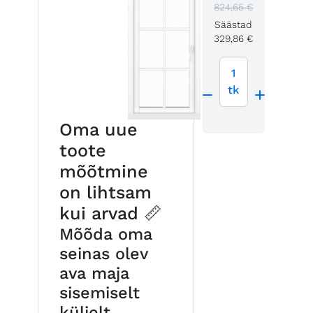
824,65 €
Säästad
329,86 €
1
tk
Oma uue
toote
mõõtmine
on lihtsam
kui arvad 📏
Mõõda oma
seinas olev
ava maja
sisemiselt
küljelt,