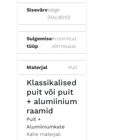
Sisevärv
Valge
(RAL9010)
Sulgemise
Kroomitud
tüüp
sõrmsulus
Materjal
Puit
Klassikalised
puit või puit
+ alumiinium
raamid
Puit +
Alumiiniumkate
Kahe materjali