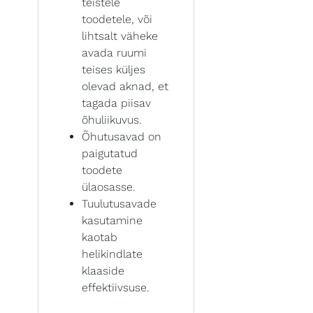
teistele
toodetele, või
lihtsalt väheke
avada ruumi
teises küljes
olevad aknad, et
tagada piisav
õhuliikuvus.
Õhutusavad on
paigutatud
toodete
ülaosasse.
Tuulutusavade
kasutamine
kaotab
helikindlate
klaaside
effektiivsuse.