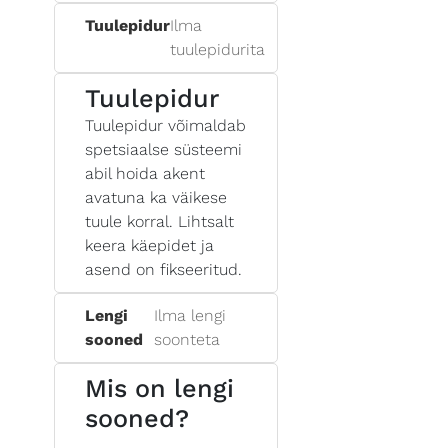
Tuulepidur
Ilma
tuulepidurita
Tuulepidur
Tuulepidur võimaldab
spetsiaalse süsteemi
abil hoida akent
avatuna ka väikese
tuule korral. Lihtsalt
keera käepidet ja
asend on fikseeritud.
Lengi
Ilma lengi
sooned
soonteta
Mis on lengi
sooned?