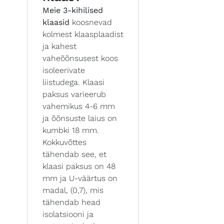
Meie 3-kihilised
klaasid
koosnevad
kolmest klaasplaadist
ja kahest
vaheõõnsusest koos
isoleerivate
liistudega. Klaasi
paksus varieerub
vahemikus 4-6 mm
ja õõnsuste laius on
kumbki 18 mm.
Kokkuvõttes
tähendab see, et
klaasi paksus on 48
mm ja U-väärtus on
madal, (0,7), mis
tähendab head
isolatsiooni ja