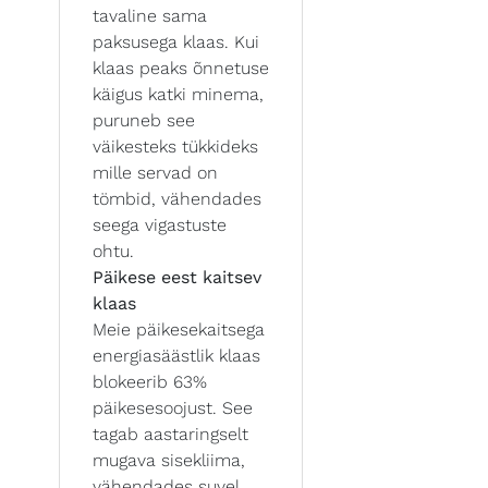
tavaline sama
paksusega klaas. Kui
klaas peaks õnnetuse
käigus katki minema,
puruneb see
väikesteks tükkideks
mille servad on
tömbid, vähendades
seega vigastuste
ohtu.
Päikese eest kaitsev
klaas
Meie päikesekaitsega
energiasäästlik klaas
blokeerib 63%
päikesesoojust. See
tagab aastaringselt
mugava sisekliima,
vähendades suvel