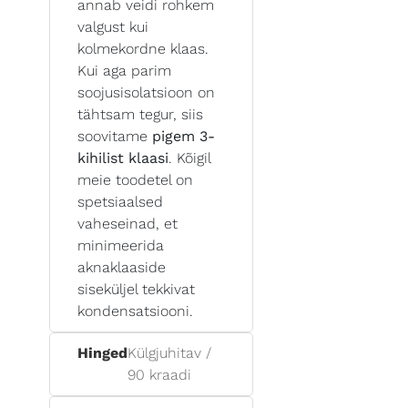
annab veidi rohkem
valgust kui
kolmekordne klaas.
Kui aga parim
soojusisolatsioon on
tähtsam tegur, siis
soovitame
pigem 3-
kihilist klaasi
. Kõigil
meie toodetel on
spetsiaalsed
vaheseinad, et
minimeerida
aknaklaaside
siseküljel tekkivat
kondensatsiooni.
Hinged
Külgjuhitav /
90 kraadi