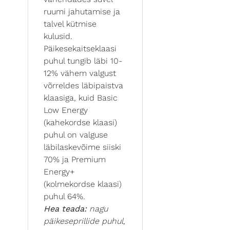
ruumi jahutamise ja
talvel kütmise
kulusid.
Päikesekaitseklaasi
puhul tungib läbi 10-
12% vähem valgust
võrreldes läbipaistva
klaasiga, kuid Basic
Low Energy
(kahekordse klaasi)
puhul on valguse
läbilaskevõime siiski
70% ja Premium
Energy+
(kolmekordse klaasi)
puhul 64%.
Hea teada:
nagu
päikeseprillide puhul,