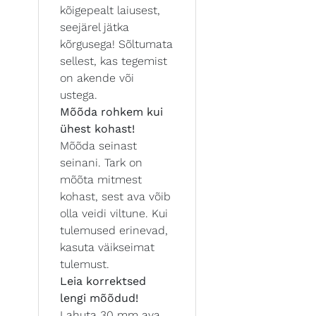
kõigepealt laiusest,
seejärel jätka
kõrgusega! Sõltumata
sellest, kas tegemist
on akende või
ustega.
Mõõda rohkem kui
ühest kohast!
Mõõda seinast
seinani. Tark on
mõõta mitmest
kohast, sest ava võib
olla veidi viltune. Kui
tulemused erinevad,
kasuta väikseimat
tulemust.
Leia korrektsed
lengi mõõdud!
Lahuta 30 mm ava