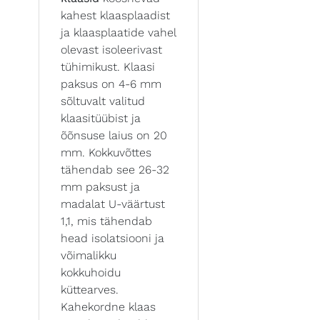
kahest klaasplaadist
ja klaasplaatide vahel
olevast isoleerivast
tühimikust. Klaasi
paksus on 4-6 mm
sõltuvalt valitud
klaasitüübist ja
õõnsuse laius on 20
mm. Kokkuvõttes
tähendab see 26-32
mm paksust ja
madalat U-väärtust
1,1, mis tähendab
head isolatsiooni ja
võimalikku
kokkuhoidu
küttearves.
Kahekordne klaas