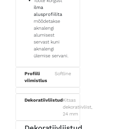
Toote kõrgust
ilma
alusprofiilita
mõõdetakse
aknalengi
alumisest
servast kuni
aknalengi
ülemise servani.
Profiili
Softline
viimistlus
Dekoratiivliistud
Kitsas
dekoratiivliist,
24 mm
Dekoratiivliistud