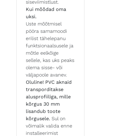
siseviimistlust.
Kui mõõdad oma
uksi.
Uste mõõtmisel
pööra samamoodi
erilist tähelepanu
funktsionaalsusele ja
mõtle eelkõige
sellele, kas uks peaks
olema sisse- või
väljapoole avanev.
Oluline! PVC aknaid
transporditakse
alusprofiiliga, mille
kõrgus 30 mm
lisandub toote
kõrgusele.
Sul on
võimalik valida enne
installeerimist