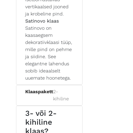
vertikaalsed jooned
ja krobeline pind.
Satinovo klaas
Satinovo on
kaasaegsem
dekoratiivklaasi tüüp,
mille pind on pehme
ja siidine. See
elegantne lahendus
sobib ideaalselt
uuemate hoonetega.
Klaaspakett
2-
kihiline
3- või 2-
kihiline
klaas?