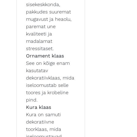
sisekeskkonda,
pakkudes suuremat
mugavust ja heaolu,
paremat une
kvaliteeti ja
madalamat
stressitaset.
Ornament klaas
See on kõige enam
kasutatav
dekoratiivklaas, mida
iseloomustab selle
toores ja krobeline
pind.
Kura klaas
Kura on samuti
dekoratiivne
toorklaas, mida
iseloomustavad