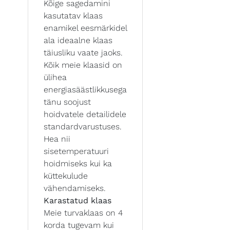
Kõige sagedamini
kasutatav klaas
enamikel eesmärkidel
ala ideaalne klaas
täiusliku vaate jaoks.
Kõik meie klaasid on
ülihea
energiasäästlikkusega
tänu soojust
hoidvatele detailidele
standardvarustuses.
Hea nii
sisetemperatuuri
hoidmiseks kui ka
küttekulude
vähendamiseks.
Karastatud klaas
Meie turvaklaas on 4
korda tugevam kui