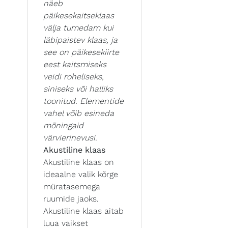
näeb
päikesekaitseklaas
välja tumedam kui
läbipaistev klaas, ja
see on päikesekiirte
eest kaitsmiseks
veidi roheliseks,
siniseks või halliks
toonitud. Elementide
vahel võib esineda
mõningaid
värvierinevusi.
Akustiline klaas
Akustiline klaas on
ideaalne valik kõrge
müratasemega
ruumide jaoks.
Akustiline klaas aitab
luua vaikset