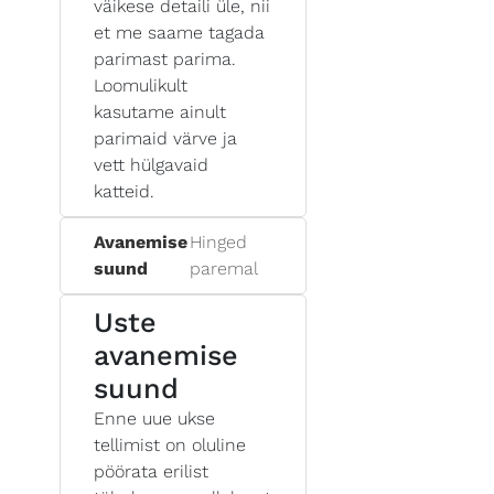
väikese detaili üle, nii
et me saame tagada
parimast parima.
Loomulikult
kasutame ainult
parimaid värve ja
vett hülgavaid
katteid.
Avanemise
Hinged
suund
paremal
Uste
avanemise
suund
Enne uue ukse
tellimist on oluline
pöörata erilist