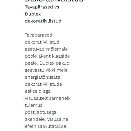
Tavapärased vs
Duplex
dekoratiivliistud
Tavapärased
dekoratiivliistud
asetuvad mõlemale
poole akent klaaside
peale. Duplex pakub
seevastu kõiki meie
energiatõhusate
dekoratiivliistude
eeliseid aga
visuaalselt sarnaneb
tulemus
postijaotusega
akendele. Visuaalne
efekt saavutatakse