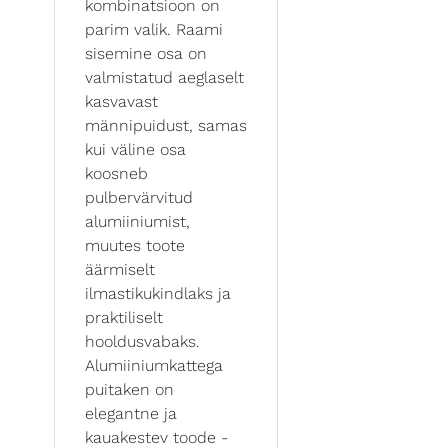
kombinatsioon on
parim valik. Raami
sisemine osa on
valmistatud aeglaselt
kasvavast
männipuidust, samas
kui väline osa
koosneb
pulbervärvitud
alumiiniumist,
muutes toote
äärmiselt
ilmastikukindlaks ja
praktiliselt
hooldusvabaks.
Alumiiniumkattega
puitaken on
elegantne ja
kauakestev toode -