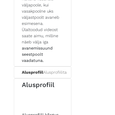
väljapoole, kui
vasakpoolne uks
väljastpoolt avaneb
esimesena.
Ülaltoodud videost
saate aimu, milline
näeb välja iga
avanemissuund
seestpoolt
vaadatuna.
Alusprofiil
Alusprofiilita
Alusprofiil
Alusprofiili kõrgus